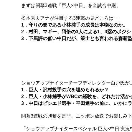
まずは開幕3連戦「巨人×中日」を全試合中継。
松本秀夫アナが注目する3連戦の見どころは･･･
1．守りの要である小林捕手の成長は本物なのか。
2．村田、マギー、阿倍の3人による1、3塁のポジ
3．下馬評の低い中日だが、策士とも言われる森新
ショウアップナイターチーフディレクター白戸氏が上
1．巨人・沢村投手の穴を埋められるか？
2．巨人・小林捕手がWBCの経験を、どれだけ活か
3．中日はビシエド選手・平田選手の前に、いかに
開幕3連戦の興奮を是非、ニッポン放送でお楽しみ
「ショウアップナイタースペシャル 巨人×中日 実況