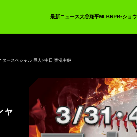
最新ニュース
大谷翔平
MLB
NPB
ショウ
タースペシャル 巨人×中日 実況中継
シャ