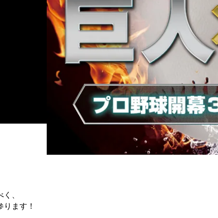
べく、
参ります！