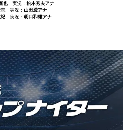
智也
実況：
松本秀夫アナ
安志
実況：
山田透アナ
孟紀
実況：
胡口和雄アナ