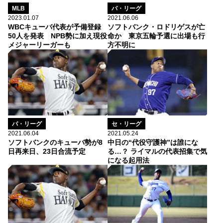
MLB
パ・リーグ
2023.01.07
2021.06.06
WBCキューバ代表が予備登録
ソフトバンク・ロドリゲスが亡
50人を発表 NPB勢に加え現役
命か 東京五輪予選に出場も行
メジャーリーガーも
方不明に
パ・リーグ
セ・リーグ
2021.06.04
2021.05.24
ソフトバンクのキューバ勢が8
中日の“代役守護神”は誰にな
日再来日、23日合流予定
る…？ ライマルの代表招集で気
になる起用法