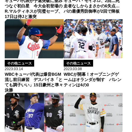
キューバ代表が予選突破に望み
キューバ・モイネロ、2回二死
つなぐ初白星 今大会初登場の
走者なしからまさかの6失点…
R.マルティネスが完璧セーブ、
パの最優秀防御率が2回で降板
17日は侍Jと激突
その他ニュース
その他ニュース
2023.03.14
2023.03.08
WBCキューバ代表は爆音BGM
WBCが開幕！オープニングゲ
流し前日練習 デスパイネ「と
ームはオランダが制す バレン
ても調子いい」15日豪州と準々
ティンは4の0
決勝