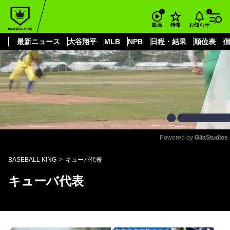
もっと見る
arrow_forward_ios
お知らせ
動画
特集
最新ニュース
大谷翔平
MLB
NPB
日程・結果
順位表
Powered by 
GliaStudios
Mute
BASEBALL KING
キューバ代表
キューバ代表