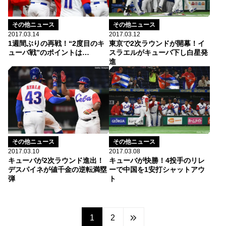
その他ニュース
その他ニュース
2017.03.14
2017.03.12
1週間ぶりの再戦！“2度目のキ
東京で2次ラウンドが開幕！イ
ューバ戦”のポイントは…
スラエルがキューバ下し白星発
進
その他ニュース
その他ニュース
2017.03.10
2017.03.08
キューバが2次ラウンド進出！
キューバが快勝！4投手のリレ
デスパイネが値千金の逆転満塁
ーで中国を1安打シャットアウ
弾
ト
1
2