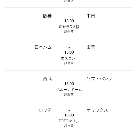
試合前
阪神
-
中日
18:00
京セラD大阪
試合前
日本ハム
-
楽天
15:00
エスコンF
試合前
西武
-
ソフトバンク
18:00
ベルーナドーム
試合前
ロッテ
-
オリックス
18:00
ZOZOマリン
試合前