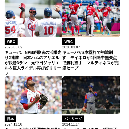
WBC
WBC
2026.03.09
2026.03.07
キューバ、NPB経験者の活躍光
キューバが2本塁打で初戦制
り2連勝 日本ハムのアリエル
す モイネロが4回途中無失点
が決勝3ラン 元中日ジャリエ
で勝利投手 マルティネスが完
ル＆巨人ライデル再び好リリー
璧セーブ
フ
日本
パ・リーグ
2024.11.16
2024.11.14