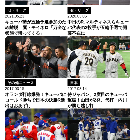
セ・リーグ
セ・リーグ
2021.05.23
2020.03.05
キューバ勢が五輪予選参加のた
中日のR.マルティネスらキュー
め離脱 鷹・モイネロ「万全な
バ代表の2投手が五輪予選で開
状態で帰ってくる」
幕不在に
その他ニュース
日本
2017.03.15
2017.03.14
オランダ打線爆発！キューバに
侍ジャパン、2度目のキューバ
コールド勝ちで日本の決勝R進
撃破！山田が2発、代打・内川
出はおあずけ
が勝ち越し打