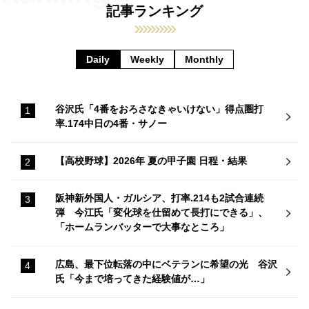
記事ランキング
Daily
Weekly
Monthly
谷沢氏「4番をおろさなきゃいけない」得点圏打
率.174中日の4番・サノー
【高校野球】2026年 夏の甲子園 日程・結果
阪神新外国人・ガルシア、打率.214も2試合連続
弾 今江氏「変化球を仕留めて長打にできる」、
「ホームランバッターで大事なところ」
広島、最下位転落の中にベテランに希望の光 谷沢
氏「今まで培ってきた経験値が…」