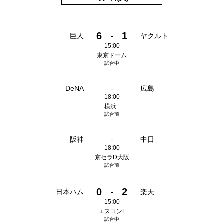
6
1
巨人
-
ヤクルト
15:00
東京ドーム
試合中
DeNA
-
広島
18:00
横浜
試合前
阪神
-
中日
18:00
京セラD大阪
試合前
0
2
日本ハム
-
楽天
15:00
エスコンF
試合中