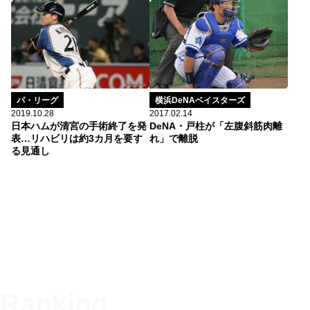
パ・リーグ
横浜DeNAベイスターズ
2019.10.28
2017.02.14
日本ハムが清宮の手術終了を発
DeNA・戸柱が「左腹斜筋肉離
表…リハビリは約3カ月を要す
れ」で離脱
る見通し