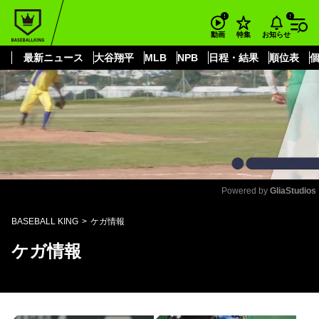
もっと見る
arrow_forward_ios
お知らせ
動画
特集
最新ニュース
大谷翔平
MLB
NPB
日程・結果
順位表
Powered by 
GliaStudios
Mute
BASEBALL KING
ケガ情報
ケガ情報