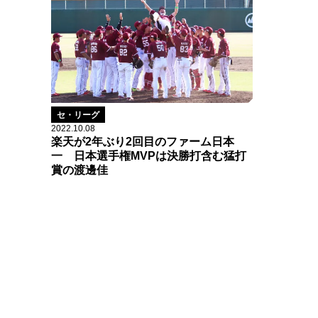
セ・リーグ
2022.10.08
楽天が2年ぶり2回目のファーム日本
一 日本選手権MVPは決勝打含む猛打
賞の渡邊佳