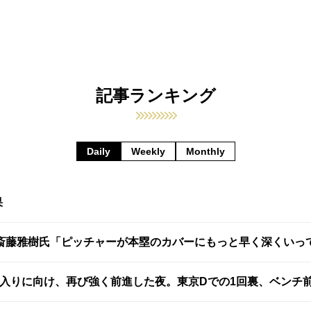
記事ランキング
Daily
Weekly
Monthly
果
斎藤雅樹氏「ピッチャーが本塁のカバーにもっと早く深くいっ
スがAクラス入りに向け、再び強く前進した夜。東京Dでの1回裏、ベン