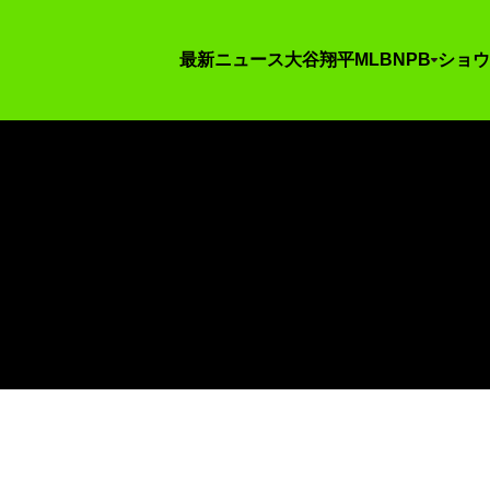
最新ニュース
大谷翔平
MLB
NPB
ショウ