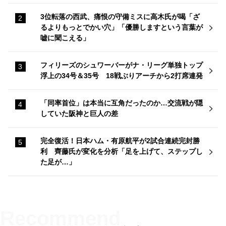
3位転落の西武、痛恨の守備ミスに高木氏が喝「ざ
るよりもっとでかい穴」「優勝しますという言葉が
嘘に聞こえる」
フィリーズのシュワーバーがナ・リーグ単独トップ
浮上の34号＆35号 18戦ぶりアーチから2打席連発
「同率首位」は本当に互角だったのか…交流戦が隠
していた阪神と巨人の差
完全復活！日本ハム・有原航平が2試合連続完封勝
利 齊藤氏が変化を分析「足を上げて、ステップし
た足が…」