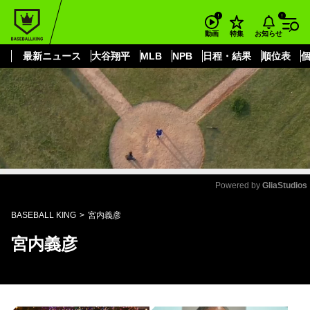
もっと見る
arrow_forward_ios
お知らせ
動画
特集
最新ニュース
大谷翔平
MLB
NPB
日程・結果
順位表
Powered by 
GliaStudios
Mute
BASEBALL KING
宮内義彦
宮内義彦