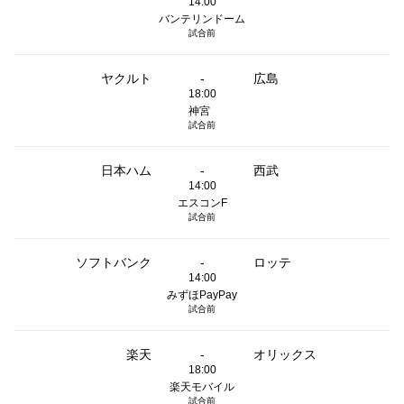
14:00
バンテリンドーム
試合前
ヤクルト
-
広島
18:00
神宮
試合前
日本ハム
-
西武
14:00
エスコンF
試合前
ソフトバンク
-
ロッテ
14:00
みずほPayPay
試合前
楽天
-
オリックス
18:00
楽天モバイル
試合前