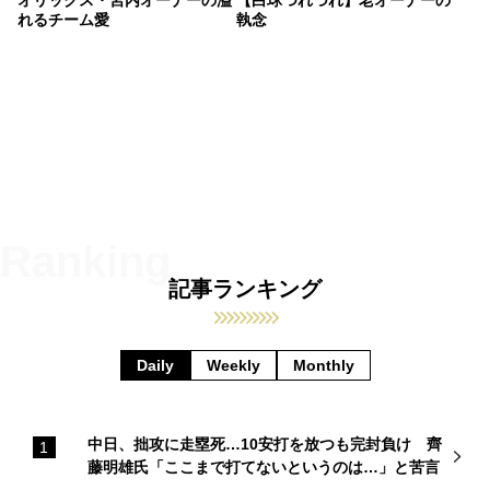
オリックス・宮内オーナーの溢
【白球つれづれ】老オーナーの
れるチーム愛
執念
記事ランキング
Daily
Weekly
Monthly
中日、拙攻に走塁死…10安打を放つも完封負け 齊
藤明雄氏「ここまで打てないというのは…」と苦言