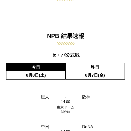
NPB 結果速報
セ・パ公式戦
今日
昨日
8月8日(土)
8月7日(金)
巨人
-
阪神
14:00
東京ドーム
試合前
中日
-
DeNA