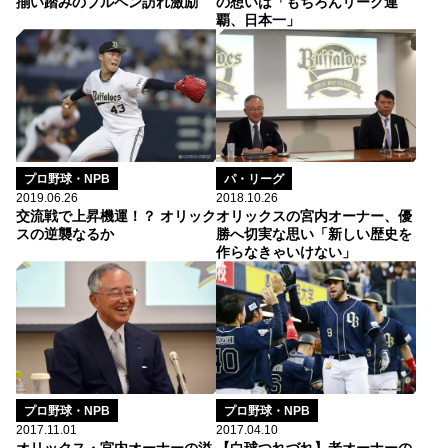
揃い踏みのブルペン訪れ激励
の想いは「もちろんリーグ連
覇、日本一」
プロ野球・NPB
パ・リーグ
2019.06.26
2018.10.26
交流戦で上昇機運！？ オリック
オリックスの宮内オーナー、優
スの逆襲なるか
勝へ切実な思い「新しい歴史を
作らなきゃいけない」
プロ野球・NPB
プロ野球・NPB
2017.11.01
2017.04.10