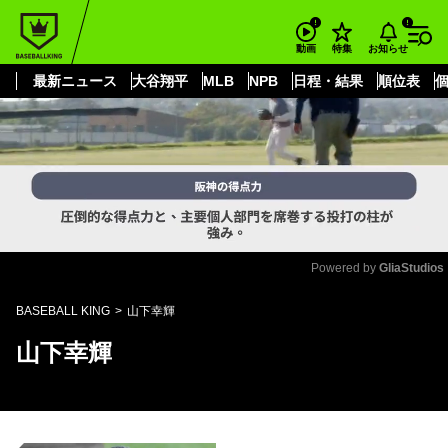
もっと見る
arrow_forward_ios
お知らせ
動画
特集
最新ニュース
大谷翔平
MLB
NPB
日程・結果
順位表
Powered by 
GliaStudios
Mute
BASEBALL KING
山下幸輝
山下幸輝