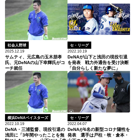
社会人野球
セ・リーグ
2025.12.19
2022.10.19
サムティ、元広島の玉木朋孝
DeNAが山下と浅田の現役引退
氏、元DeNAの山下幸輝氏がコ
を発表 戦力外通告を受け決断
ーチ就任
「自分らしく新たな夢に」
横浜DeNAベイスターズ
セ・リーグ
2022.10.19
2022.04.07
DeNA・三浦監督、現役引退の
DeNAが6名の新型コロナ陽性を
浅田に「3年間やったことを無
発表 選手は戸柱・牧・倉本・