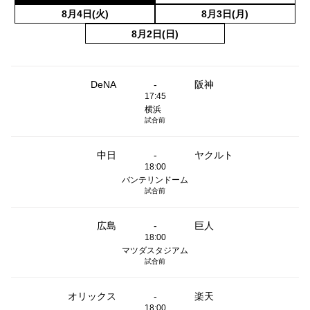
8月4日(火)
8月3日(月)
8月2日(日)
DeNA
-
阪神
17:45
横浜
試合前
中日
-
ヤクルト
18:00
バンテリンドーム
試合前
広島
-
巨人
18:00
マツダスタジアム
試合前
オリックス
-
楽天
18:00