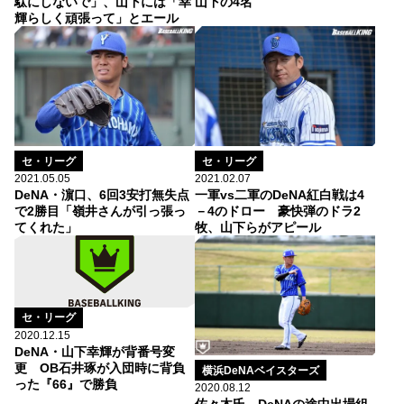
駄にしないで」、山下には「幸
山下の4名
輝らしく頑張って」とエール
セ・リーグ
セ・リーグ
2021.05.05
2021.02.07
DeNA・濵口、6回3安打無失点
一軍vs二軍のDeNA紅白戦は4
で2勝目「嶺井さんが引っ張っ
－4のドロー 豪快弾のドラ2
てくれた」
牧、山下らがアピール
セ・リーグ
2020.12.15
DeNA・山下幸輝が背番号変
更 OB石井琢が入団時に背負
横浜DeNAベイスターズ
った『66』で勝負
2020.08.12