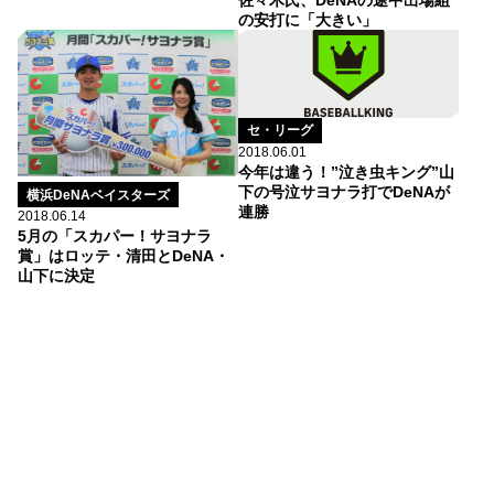
佐々木氏、DeNAの途中出場組
の安打に「大きい」
セ・リーグ
2018.06.01
今年は違う！”泣き虫キング”山
下の号泣サヨナラ打でDeNAが
横浜DeNAベイスターズ
連勝
2018.06.14
5月の「スカパー！サヨナラ
賞」はロッテ・清田とDeNA・
山下に決定