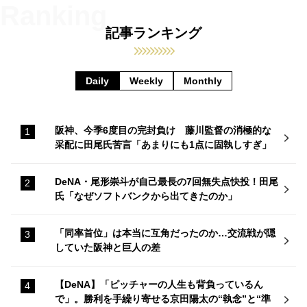
記事ランキング
Daily
Weekly
Monthly
阪神、今季6度目の完封負け 藤川監督の消極的な
采配に田尾氏苦言「あまりにも1点に固執しすぎ」
DeNA・尾形崇斗が自己最長の7回無失点快投！田尾
氏「なぜソフトバンクから出てきたのか」
「同率首位」は本当に互角だったのか…交流戦が隠
していた阪神と巨人の差
【DeNA】「ピッチャーの人生も背負っているん
で」。勝利を手繰り寄せる京田陽太の“執念”と“準