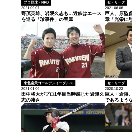
プロ野球・NPB
セ・リーグ
2021.09.07
2021.06.08
野茂英雄、岩隈久志も…近鉄はエース
巨人、原監
を巡る「珍事件」の宝庫
章「光栄に
東北楽天ゴールデンイーグルス
セ・リーグ
2021.01.06
2020.10.23
田中将大がプロ1年目当時感じた岩隈久
巨人・岩隈
志の凄さ
であるよう