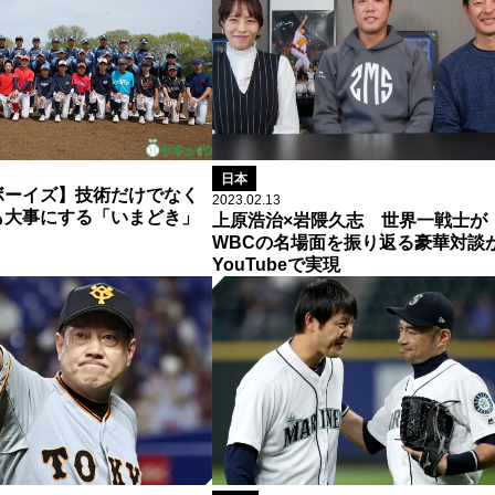
日本
ボーイズ】技術だけでなく
2023.02.13
も大事にする「いまどき」
上原浩治×岩隈久志 世界一戦士が
WBCの名場面を振り返る豪華対談
YouTubeで実現