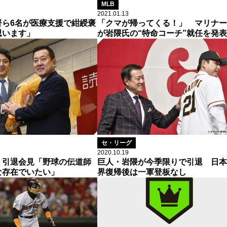
MLB
2021.01.13
督ら6名が医療支援で紺綬褒
「クマが帰ってくる！」 マリナー
思います」
が岩隈氏の“特命コーチ”就任を発表
セ・リーグ
2020.10.19
、引退会見「野球の伝道師
巨人・岩隈が今季限りで引退 日本
な存在でいたい」
界復帰後は一軍登板なし