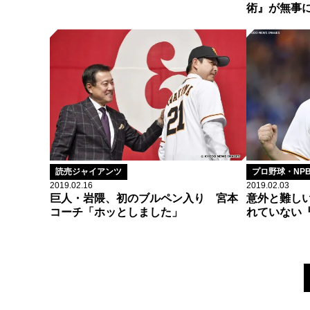
術』が無事
読売ジャイアンツ
プロ野球・NP
2019.02.16
2019.02.03
巨人・岩隈、初のブルペン入り 宮本
意外と難し
コーチ「ホッとしました」
れていない