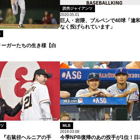
読売ジャイアンツ
2020.05.01
巨人・岩隈、ブルペンで40球「違
なく投げられています」
B
リーガーたちの生き様【白
】
ツ
MLB
2019.03.08
、『右鼠径ヘルニアの手
今季NPB復帰のあの投手が1位！日