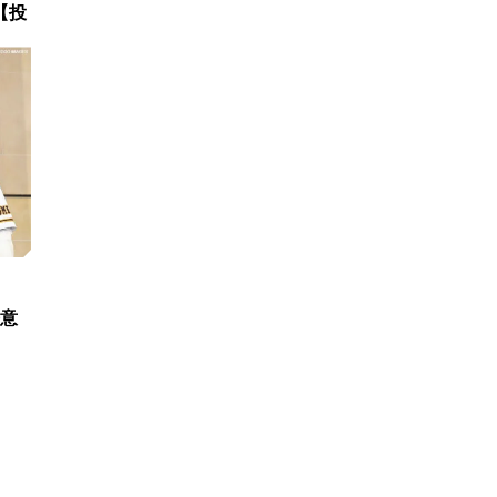
【投
決意