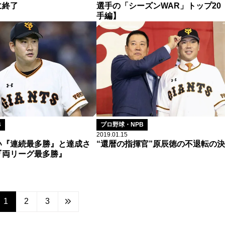
に終了
選手の「シーズンWAR」トップ20
手編】
B
プロ野球・NPB
2019.01.15
い『連続最多勝』と達成さ
“還暦の指揮官”原辰徳の不退転の
『両リーグ最多勝』
1
2
3