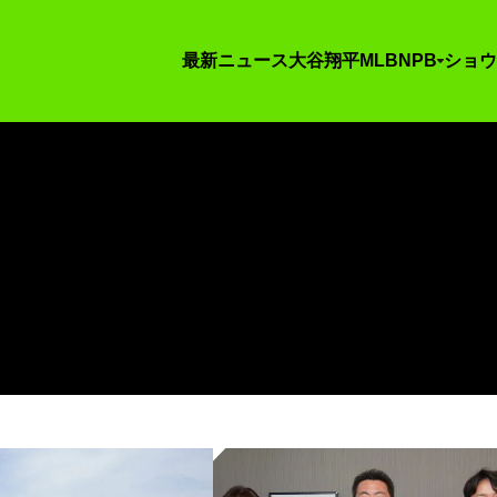
最新ニュース
大谷翔平
MLB
NPB
ショウ