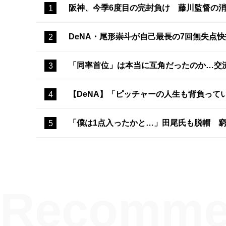
阪神、今季6度目の完封負け 藤川監督の
DeNA・尾形崇斗が自己最長の7回無失点
「同率首位」は本当に互角だったのか…交
【DeNA】「ピッチャーの人生も背負って
「僕は1点入ったかと…」田尾氏も脱帽 窮