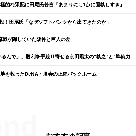
消極的な采配に田尾氏苦言「あまりにも1点に固執しすぎ」
快投！田尾氏「なぜソフトバンクから出てきたのか」
流戦が隠していた阪神と巨人の差
いるんで」。勝利を手繰り寄せる京田陽太の“執念”と“準備力”
地を救ったDeNA・度会の正確バックホーム