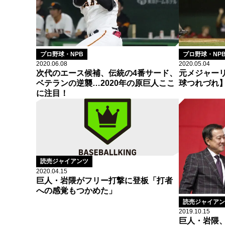
プロ野球・NPB
プロ野球・NP
2020.06.08
2020.05.04
次代のエース候補、伝統の4番サード、
元メジャー
ベテランの逆襲…2020年の原巨人ここ
球つれづれ
に注目！
読売ジャイアンツ
2020.04.15
巨人・岩隈がフリー打撃に登板「打者
への感覚もつかめた」
読売ジャイアン
2019.10.15
巨人・岩隈