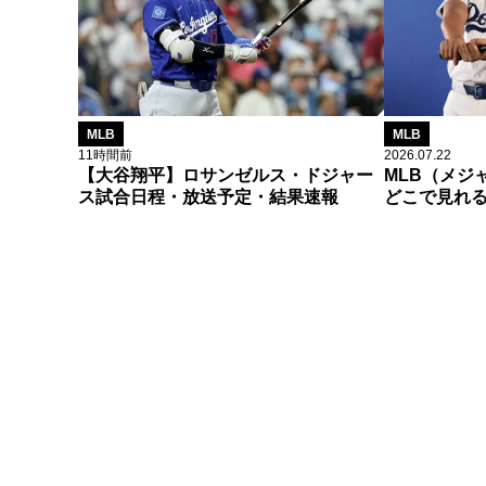
MLB
MLB
11時間前
2026.07.22
【大谷翔平】ロサンゼルス・ドジャー
MLB（メジ
ス試合日程・放送予定・結果速報
どこで見れ