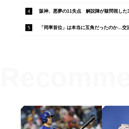
阪神、悪夢の11失点 解説陣が疑問視した
「同率首位」は本当に互角だったのか…交