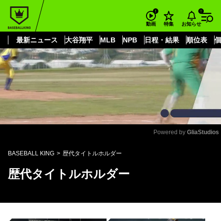
もっと見る
arrow_forward_ios
お知らせ
動画
特集
最新ニュース
大谷翔平
MLB
NPB
日程・結果
順位表
Powered by 
GliaStudios
Mute
BASEBALL KING
歴代タイトルホルダー
歴代タイトルホルダー