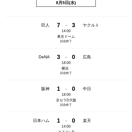
8月5日(水)
7
3
巨人
-
ヤクルト
14:00
東京ドーム
試合終了
3
0
DeNA
-
広島
18:00
横浜
試合終了
1
0
阪神
-
中日
18:00
京セラD大阪
試合終了
1
0
日本ハム
-
楽天
14:00