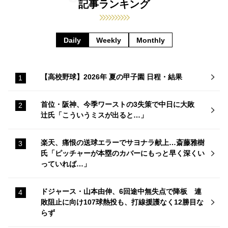
記事ランキング
Daily
Weekly
Monthly
【高校野球】2026年 夏の甲子園 日程・結果
首位・阪神、今季ワーストの3失策で中日に大敗
辻氏「こういうミスが出ると…」
楽天、痛恨の送球エラーでサヨナラ献上…斎藤雅樹
氏「ピッチャーが本塁のカバーにもっと早く深くい
っていれば…」
ドジャース・山本由伸、6回途中無失点で降板 連
敗阻止に向け107球熱投も、打線援護なく12勝目な
らず