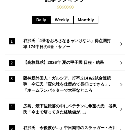
Daily
Weekly
Monthly
谷沢氏「4番をおろさなきゃいけない」得点圏打
率.174中日の4番・サノー
【高校野球】2026年 夏の甲子園 日程・結果
阪神新外国人・ガルシア、打率.214も2試合連続
弾 今江氏「変化球を仕留めて長打にできる」、
「ホームランバッターで大事なところ」
広島、最下位転落の中にベテランに希望の光 谷沢
氏「今まで培ってきた経験値が…」
谷沢氏「今後彼が…」中日期待のスラッガー・石川