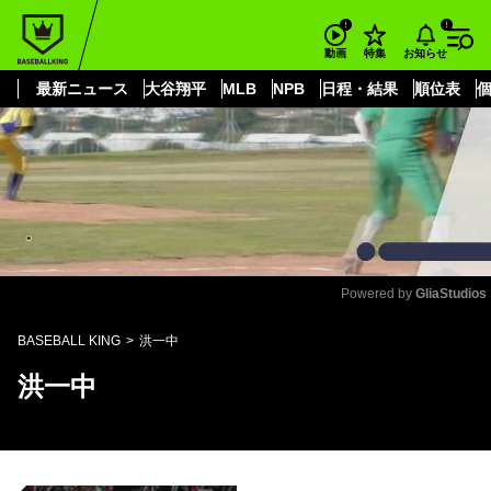
もっと見る
arrow_forward_ios
お知らせ
動画
特集
最新ニュース
大谷翔平
MLB
NPB
日程・結果
順位表
Powered by 
GliaStudios
Mute
BASEBALL KING
洪一中
洪一中