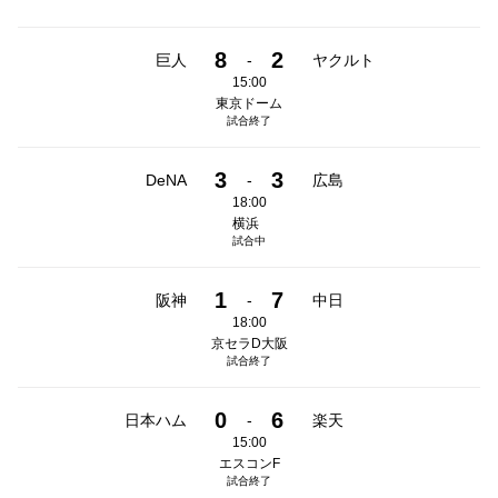
8
2
巨人
-
ヤクルト
15:00
東京ドーム
試合終了
3
3
DeNA
-
広島
18:00
横浜
試合中
1
7
阪神
-
中日
18:00
京セラD大阪
試合終了
0
6
日本ハム
-
楽天
15:00
エスコンF
試合終了