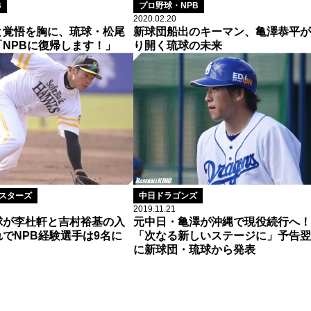
B
プロ野球・NPB
2020.02.20
と覚悟を胸に、琉球・松尾
新球団船出のキーマン、亀澤恭平が
NPBに復帰します！」
り開く琉球の未来
イスターズ
中日ドラゴンズ
2019.11.21
球が李杜軒と吉村裕基の入
元中日・亀澤が沖縄で現役続行へ！
でNPB経験選手は9名に
「次なる新しいステージに」予告翌
に新球団・琉球から発表