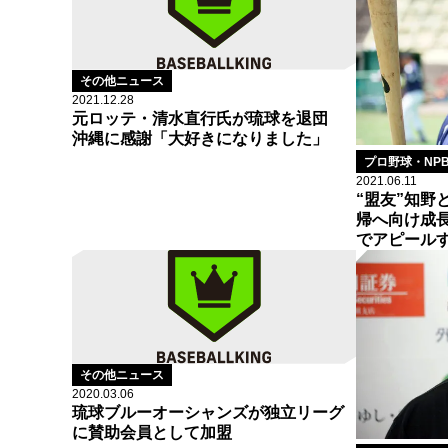
その他ニュース
2021.12.28
元ロッテ・清水直行氏が琉球を退団
沖縄に感謝「大好きになりました」
プロ野球・NP
2021.06.11
“盟友”知野
帰へ向け成
でアピール
その他ニュース
2020.03.06
琉球ブルーオーシャンズが独立リーグ
に賛助会員として加盟