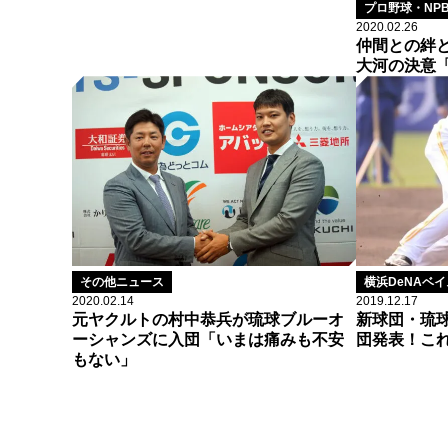
プロ野球・NP
2020.02.26
仲間との絆
大河の決意「
その他ニュース
横浜DeNAベ
2020.02.14
2019.12.17
元ヤクルトの村中恭兵が琉球ブルーオ
新球団・琉
ーシャンズに入団「いまは痛みも不安
団発表！これ
もない」