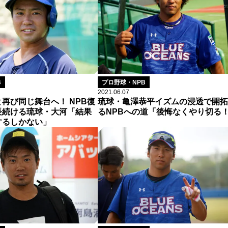
B
プロ野球・NPB
2021.06.07
と再び同じ舞台へ！ NPB復
琉球・亀澤恭平イズムの浸透で開拓
長続ける琉球・大河「結果
るNPBへの道「後悔なくやり切る
するしかない」