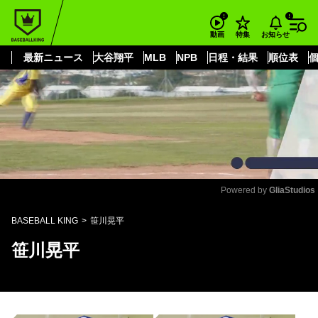
もっと見る
arrow_forward_ios
お知らせ
動画
特集
最新ニュース
大谷翔平
MLB
NPB
日程・結果
順位表
Powered by 
GliaStudios
Mute
BASEBALL KING
笹川晃平
笹川晃平