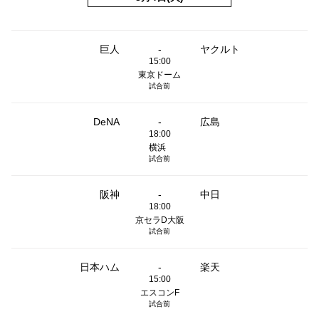
巨人
-
ヤクルト
15:00
東京ドーム
試合前
DeNA
-
広島
18:00
横浜
試合前
阪神
-
中日
18:00
京セラD大阪
試合前
日本ハム
-
楽天
15:00
エスコンF
試合前