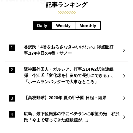
記事ランキング
Daily
Weekly
Monthly
谷沢氏「4番をおろさなきゃいけない」得点圏打
率.174中日の4番・サノー
阪神新外国人・ガルシア、打率.214も2試合連続
弾 今江氏「変化球を仕留めて長打にできる」、
「ホームランバッターで大事なところ」
【高校野球】2026年 夏の甲子園 日程・結果
広島、最下位転落の中にベテランに希望の光 谷沢
氏「今まで培ってきた経験値が…」