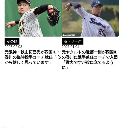
セ・リーグ
その他
2021.01.04
2026.02.03
元ヤクルトの近藤一樹が四国IL
元阪神・秋山拓巳氏が四国IL・
の香川に選手兼任コーチで入団
香川の臨時投手コーチ就任「心
「微力ですが役に立てるよう
から嬉しく思っています」
に」