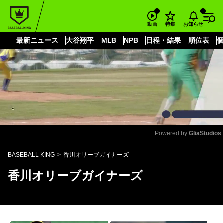
もっと見る
arrow_forward_ios
お知らせ
動画
特集
最新ニュース
大谷翔平
MLB
NPB
日程・結果
順位表
Powered by 
GliaStudios
Mute
BASEBALL KING
香川オリーブガイナーズ
香川オリーブガイナーズ