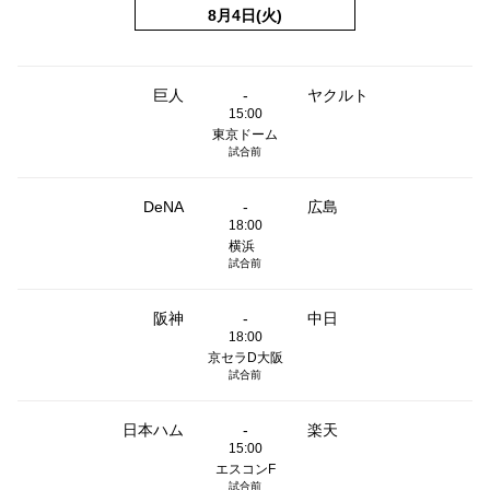
8月4日(火)
巨人
-
ヤクルト
15:00
東京ドーム
試合前
DeNA
-
広島
18:00
横浜
試合前
阪神
-
中日
18:00
京セラD大阪
試合前
日本ハム
-
楽天
15:00
エスコンF
試合前