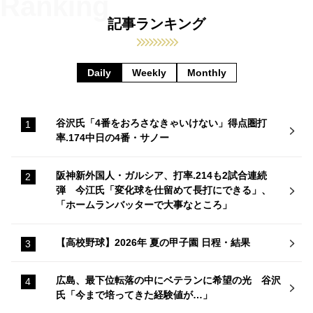
記事ランキング
Daily
Weekly
Monthly
谷沢氏「4番をおろさなきゃいけない」得点圏打
率.174中日の4番・サノー
阪神新外国人・ガルシア、打率.214も2試合連続
弾 今江氏「変化球を仕留めて長打にできる」、
「ホームランバッターで大事なところ」
【高校野球】2026年 夏の甲子園 日程・結果
広島、最下位転落の中にベテランに希望の光 谷沢
氏「今まで培ってきた経験値が…」