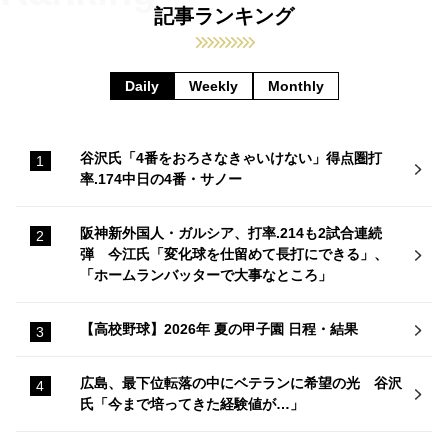
記事ランキング
Daily
Weekly
Monthly
谷沢氏「4番をおろさなきゃいけない」得点圏打
率.174中日の4番・サノー
阪神新外国人・ガルシア、打率.214も2試合連続
弾 今江氏「変化球を仕留めて長打にできる」、
「ホームランバッターで大事なところ」
【高校野球】2026年 夏の甲子園 日程・結果
広島、最下位転落の中にベテランに希望の光 谷沢
氏「今まで培ってきた経験値が…」