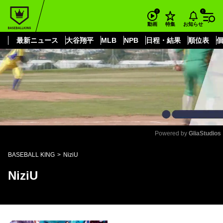
もっと見る
arrow_forward_ios
お知らせ
動画
特集
最新ニュース
大谷翔平
MLB
NPB
日程・結果
順位表
Powered by 
GliaStudios
Mute
BASEBALL KING
NiziU
NiziU