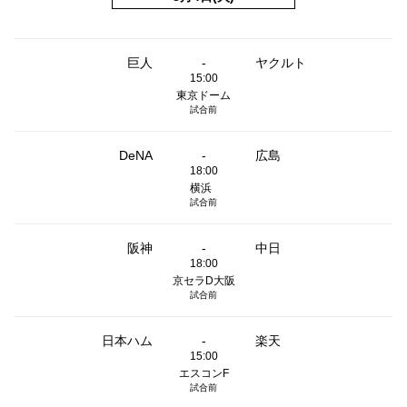
巨人
-
ヤクルト
15:00
東京ドーム
試合前
DeNA
-
広島
18:00
横浜
試合前
阪神
-
中日
18:00
京セラD大阪
試合前
日本ハム
-
楽天
15:00
エスコンF
試合前