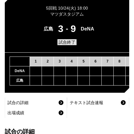
5回戦 10/24(火) 18:00
マツダスタジアム
3
9
-
広島
DeNA
試合終了
1
2
3
4
5
6
7
8
9
DeNA
広島
試合の詳細
テキスト試合速報
出場成績
試合の詳細