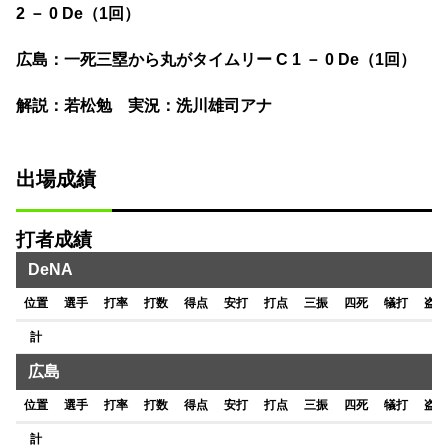
2 － 0 De（1回）
広島
：一死三塁から
丸
がタイムリー C 1 － 0 De（1回）
解説：
若松勉
実況：
洗川雄司アナ
出場成績
打者成績
DeNA
位置
選手
打率
打数
得点
安打
打点
三振
四死
犠打
盗塁
計
広島
位置
選手
打率
打数
得点
安打
打点
三振
四死
犠打
盗塁
計