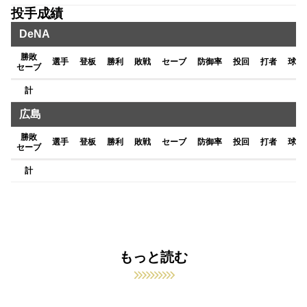
投手成績
DeNA
勝敗
選手
登板
勝利
敗戦
セーブ
防御率
投回
打者
球数
セーブ
計
広島
勝敗
選手
登板
勝利
敗戦
セーブ
防御率
投回
打者
球数
セーブ
計
もっと読む