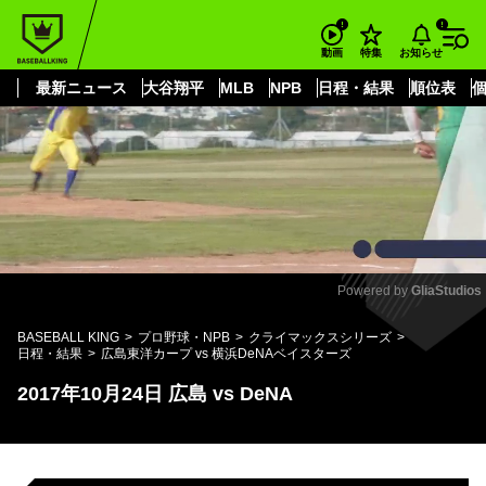
もっと見る
arrow_forward_ios
お知らせ
動画
特集
最新ニュース
大谷翔平
MLB
NPB
日程・結果
順位表
Powered by 
GliaStudios
Mute
BASEBALL KING
プロ野球・NPB
クライマックスシリーズ
日程・結果
広島東洋カープ vs 横浜DeNAベイスターズ
2017年10月24日 広島 vs DeNA