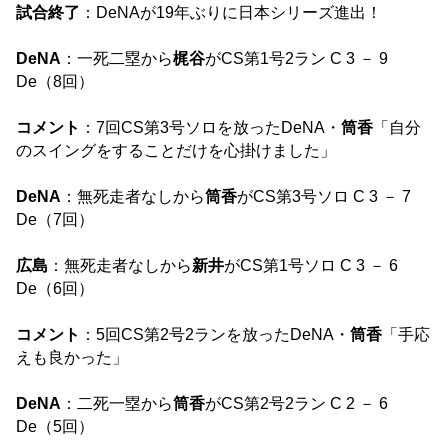
試合終了
：DeNAが19年ぶりに日本シリーズ進出！
DeNA
：一死二塁から
梶谷
がCS第1号2ラン C 3 － 9
De（8回）
コメント
：7回CS第3号ソロを放ったDeNA・
筒香
「自分
のスイングをすることだけを心掛けました」
DeNA
：無死走者なしから
筒香
がCS第3号ソロ C 3 － 7
De（7回）
広島
：無死走者なしから
新井
がCS第1号ソロ C 3 － 6
De（6回）
コメント
：5回CS第2号2ランを放ったDeNA・
筒香
「手応
えも良かった」
DeNA
：二死一塁から
筒香
がCS第2号2ラン C 2 － 6
De（5回）