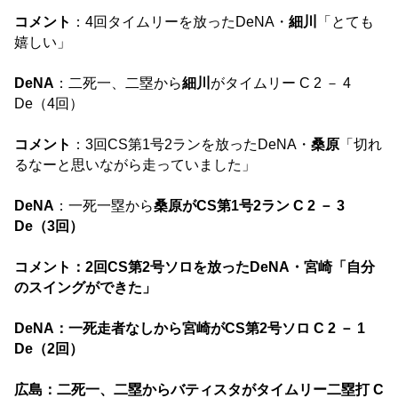
コメント
：4回タイムリーを放ったDeNA・
細川
「とても
嬉しい」
DeNA
：二死一、二塁から
細川
がタイムリー C 2 － 4
De（4回）
コメント
：3回CS第1号2ランを放ったDeNA・
桑原
「切れ
るなーと思いながら走っていました」
DeNA
：一死一塁から
桑原
がCS第1号2ラン C 2 － 3
De（3回）
コメント
：2回CS第2号ソロを放ったDeNA・
宮崎
「自分
のスイングができた」
DeNA
：一死走者なしから
宮崎
がCS第2号ソロ C 2 － 1
De（2回）
広島
：二死一、二塁から
バティスタ
がタイムリー二塁打 C