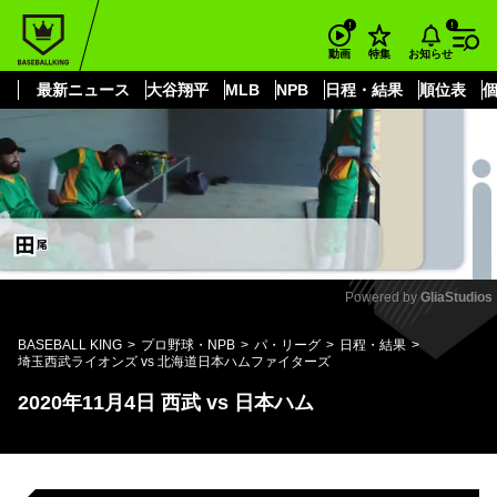
もっと見る
arrow_forward_ios
お知らせ
動画
特集
最新ニュース
大谷翔平
MLB
NPB
日程・結果
順位表
Powered by 
GliaStudios
Mute
BASEBALL KING
プロ野球・NPB
パ・リーグ
日程・結果
埼玉西武ライオンズ vs 北海道日本ハムファイターズ
2020年11月4日 西武 vs 日本ハム