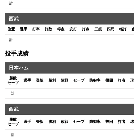
計
西武
位置
選手
打率
打数
得点
安打
打点
三振
四死
犠打
盗塁
計
投手成績
日本ハム
勝敗
選手
登板
勝利
敗戦
セーブ
防御率
投回
打者
球数
セーブ
計
西武
勝敗
選手
登板
勝利
敗戦
セーブ
防御率
投回
打者
球数
セーブ
計