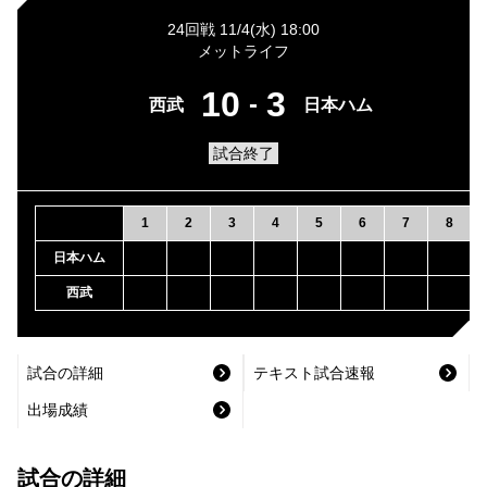
24回戦 11/4(水) 18:00
メットライフ
10
3
-
西武
日本ハム
試合終了
1
2
3
4
5
6
7
8
日本ハム
西武
試合の詳細
テキスト試合速報
出場成績
試合の詳細