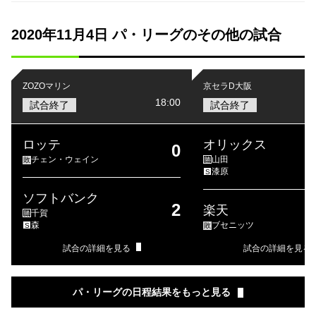
2020年11月4日 パ・リーグのその他の試合
ZOZOマリン
京セラD大阪
18:00
試合終了
試合終了
ロッテ
オリックス
0
チェン・ウェイン
山田
敗
勝
漆原
S
ソフトバンク
2
楽天
千賀
勝
森
ブセニッツ
S
敗
試合の詳細を見る
試合の詳細を見る
パ・リーグの日程結果をもっと見る