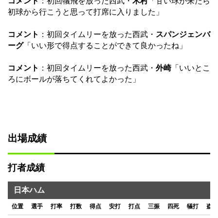
コメント
：初回犠飛を放った西武・
木村
「甘い球が来たら
初球から行こうと思って打席に入りました」
コメント
：初回タイムリーを放った西武・
スパンジェンバ
ーグ
「いい形で得点することができて良かったね」
コメント
：初回タイムリーを放った西武・
外崎
「いいとこ
ろにボールが落ちてくれてよかった」
出場成績
打者成績
日本ハム
位置
選手
打率
打数
得点
安打
打点
三振
四死
犠打
盗塁