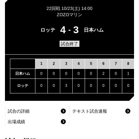
22回戦 10/23(土) 14:00
ZOZOマリン
4
3
-
ロッテ
日本ハム
試合終了
1
2
3
4
5
6
7
8
日本ハム
0
0
0
0
0
2
0
1
ロッテ
0
0
3
0
0
0
0
0
試合の詳細
テキスト試合速報
出場成績