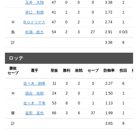
玉井 大翔
47
0
0
0
3.38
1
4
井口 和朋
41
1
2
0
1.72
1
5
H
B.ロドリゲス
47
0
2
3
2.74
1
3
負
杉浦 稔大
54
2
3
27
2.91
0 0/3
4
計
3.38
8
3
ロッテ
勝敗
選手
登板
勝利
敗戦
セーブ
防御率
投回
打
セーブ
佐々木 朗希
11
3
2
0
2.27
6
24
H
国吉 佑樹
24
2
0
2
1.50
1
5
佐々木 千隼
53
8
0
1
1.13
1
5
勝
益田 直也
66
3
6
37
1.99
1
3
計
3.65
9
37