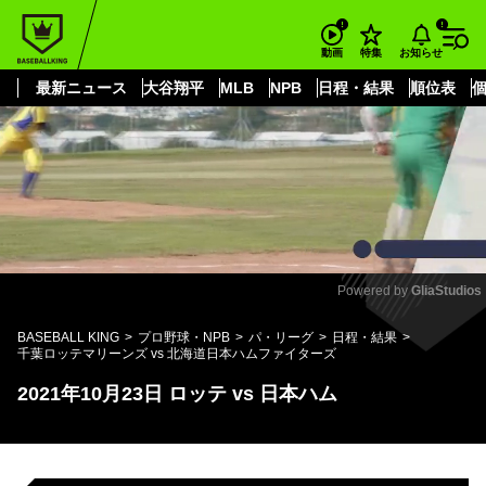
もっと見る
arrow_forward_ios
お知らせ
動画
特集
最新ニュース
大谷翔平
MLB
NPB
日程・結果
順位表
Powered by 
GliaStudios
Mute
BASEBALL KING
プロ野球・NPB
パ・リーグ
日程・結果
千葉ロッテマリーンズ vs 北海道日本ハムファイターズ
2021年10月23日 ロッテ vs 日本ハム