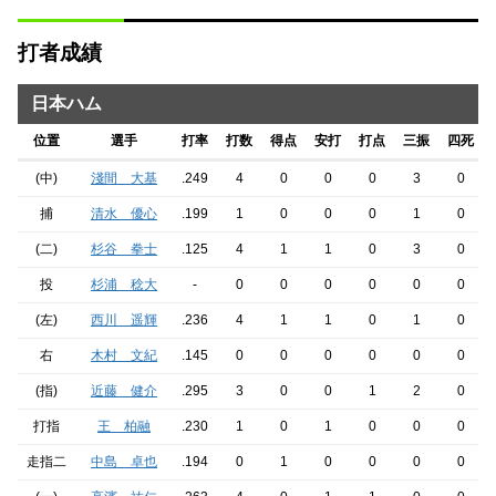
打者成績
日本ハム
位置
選手
打率
打数
得点
安打
打点
三振
四死
(中)
淺間 大基
.249
4
0
0
0
3
0
捕
清水 優心
.199
1
0
0
0
1
0
(二)
杉谷 拳士
.125
4
1
1
0
3
0
投
杉浦 稔大
-
0
0
0
0
0
0
(左)
西川 遥輝
.236
4
1
1
0
1
0
右
木村 文紀
.145
0
0
0
0
0
0
(指)
近藤 健介
.295
3
0
0
1
2
0
打指
王 柏融
.230
1
0
1
0
0
0
走指二
中島 卓也
.194
0
1
0
0
0
0