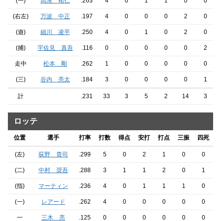
(一)
高濱 祐仁
.263
4
0
1
1
0
0
(右左)
万波 中正
.197
4
0
0
0
2
0
(遊)
細川 凌平
.250
4
0
1
0
2
0
(捕)
宇佐見 真吾
.116
0
0
0
0
0
2
走中
松本 剛
.262
1
0
0
0
0
0
(三)
谷内 亮太
.184
3
0
0
0
0
1
計
.231
33
3
5
2
14
3
ロッテ
位置
選手
打率
打数
得点
安打
打点
三振
四死
(左)
荻野 貴司
.299
5
0
2
1
0
0
(二)
中村 奨吾
.288
3
1
1
2
0
1
(指)
マーティン
.236
4
0
1
1
1
0
(一)
レアード
.262
4
0
0
0
0
0
一
三木 亮
.125
0
0
0
0
0
0