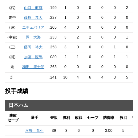
(右)
山口 航輝
.199
1
0
0
0
0
2
走中
藤原 恭大
.227
1
0
0
0
0
0
(遊)
エチェバリア
.205
4
0
0
0
0
0
(中右)
岡 大海
.233
3
2
2
0
0
1
(三)
藤岡 裕大
.258
3
0
0
0
1
0
(捕)
加藤 匠馬
.089
2
1
0
0
1
1
走
和田 康士朗
.263
0
0
0
0
0
0
計
.241
30
4
6
4
3
5
投手成績
日本ハム
勝敗
選手
登板
勝利
敗戦
セーブ
防御率
投回
打
セーブ
河野 竜生
39
3
6
0
3.00
5
2