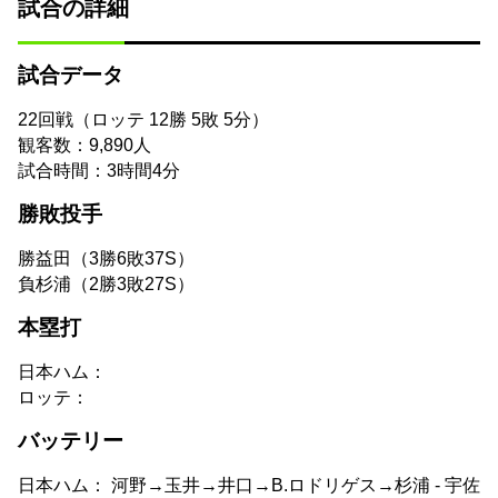
試合の詳細
試合データ
22回戦（ロッテ 12勝 5敗 5分）
観客数：9,890人
試合時間：3時間4分
勝敗投手
勝
益田（3勝6敗37S）
負
杉浦（2勝3敗27S）
本塁打
日本ハム：
ロッテ：
バッテリー
日本ハム： 河野→玉井→井口→B.ロドリゲス→杉浦 - 宇佐