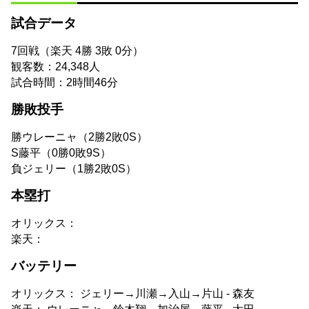
試合データ
7回戦（楽天 4勝 3敗 0分）
観客数：24,348人
試合時間：2時間46分
勝敗投手
勝
ウレーニャ（2勝2敗0S）
S
藤平（0勝0敗9S）
負
ジェリー（1勝2敗0S）
本塁打
オリックス：
楽天：
バッテリー
オリックス： ジェリー→川瀬→入山→片山 - 森友