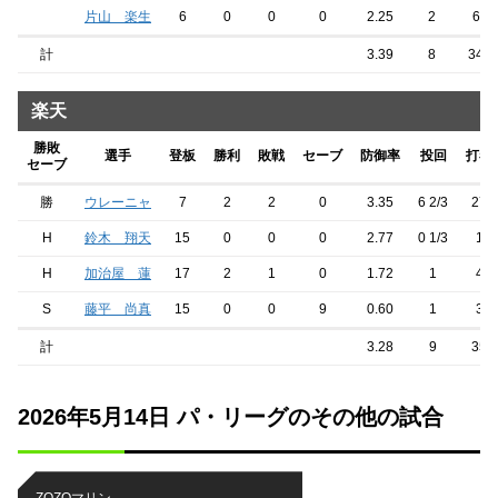
片山 楽生
6
0
0
0
2.25
2
6
計
3.39
8
34
楽天
勝敗
選手
登板
勝利
敗戦
セーブ
防御率
投回
打者
セーブ
勝
ウレーニャ
7
2
2
0
3.35
6 2/3
27
H
鈴木 翔天
15
0
0
0
2.77
0 1/3
1
H
加治屋 蓮
17
2
1
0
1.72
1
4
S
藤平 尚真
15
0
0
9
0.60
1
3
計
3.28
9
35
2026年5月14日 パ・リーグのその他の試合