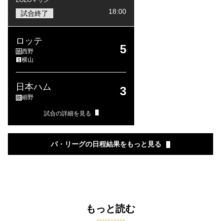
ZOZOマリン
18:00
試合終了
ロッテ
5
西野
勝
横山
S
日本ハム
3
細野
敗
試合の詳細を見る
パ・リーグの日程結果をもっと見る
もっと読む