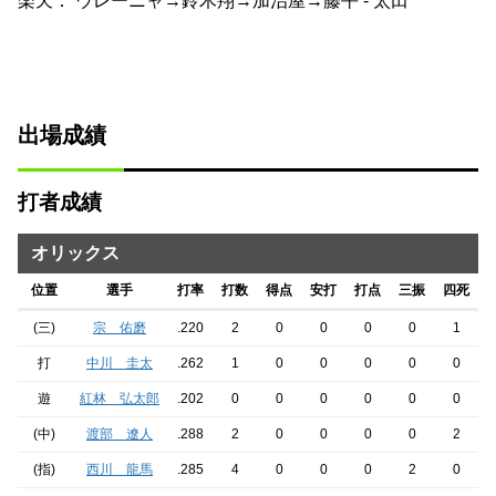
楽天： ウレーニャ→鈴木翔→加治屋→藤平 - 太田
出場成績
打者成績
オリックス
位置
選手
打率
打数
得点
安打
打点
三振
四死
(三)
宗 佑磨
.220
2
0
0
0
0
1
打
中川 圭太
.262
1
0
0
0
0
0
遊
紅林 弘太郎
.202
0
0
0
0
0
0
(中)
渡部 遼人
.288
2
0
0
0
0
2
(指)
西川 龍馬
.285
4
0
0
0
2
0