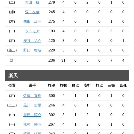
(二)
太田 椋
.279
4
0
2
0
1
0
(捕)
森 友哉
.245
4
0
0
0
0
0
(左)
来田 涼斗
.275
4
0
1
0
1
0
(一)
シーモア
.193
4
0
0
0
3
0
(右)
麦谷 祐介
.125
3
0
1
0
0
1
(遊三)
野口 智哉
.220
3
0
1
0
0
0
計
.236
31
0
5
0
7
4
楽天
位置
選手
打率
打数
得点
安打
打点
三振
四死
(右)
佐藤 直樹
.300
4
1
1
0
1
0
(二三)
黒川 史陽
.246
4
0
1
0
0
0
(中)
辰己 涼介
.302
3
1
2
1
0
0
(一)
浅村 栄斗
.267
4
1
2
0
1
0