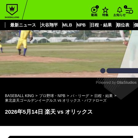
もっと見る
arrow_forward_ios
お知らせ
動画
特集
最新ニュース
大谷翔平
MLB
NPB
日程・結果
順位表
Powered by 
GliaStudios
Mute
BASEBALL KING
プロ野球・NPB
パ・リーグ
日程・結果
東北楽天ゴールデンイーグルス vs オリックス・バファローズ
2026年5月14日 楽天 vs オリックス