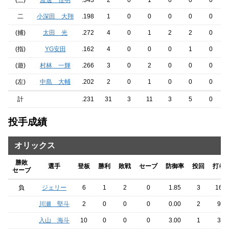
(三)
渡邊 佳明
.343
2
0
1
0
0
0
二
小深田 大翔
.198
1
0
0
0
0
0
(捕)
太田 光
.272
4
0
1
2
2
0
(指)
YG安田
.162
4
0
0
0
1
0
(遊)
村林 一輝
.266
3
0
2
0
0
0
(左)
中島 大輔
.202
2
0
1
0
0
0
計
.231
31
3
11
3
5
0
投手成績
オリックス
勝敗
選手
登板
勝利
敗戦
セーブ
防御率
投回
打者
セーブ
負
ジェリー
6
1
2
0
1.85
3
16
川瀬 堅斗
2
0
0
0
0.00
2
9
入山 海斗
10
0
0
0
3.00
1
3