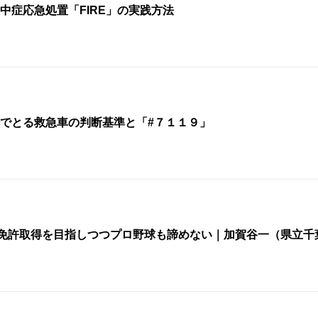
中症応急処置「FIRE」の実践方法
でとる救急車の判断基準と「#７１１９」
師免許取得を目指しつつプロ野球も諦めない｜加賀谷一（県立千