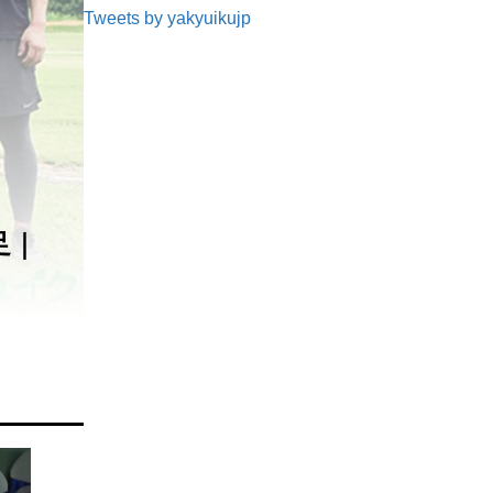
Tweets by yakyuikujp
足｜