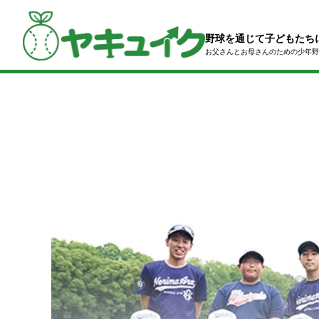
コ
ン
テ
野球を通じて子どもたち
ン
お父さんとお母さんのための
少年野
ツ
へ
ス
キ
ッ
プ