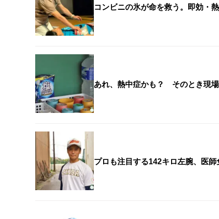
コンビニの氷が命を救う。即効・熱
あれ、熱中症かも？ そのとき現場
プロも注目する142キロ左腕、医