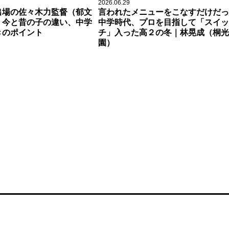
2026.06.29
出場の佐々木力監督（郁文
言われたメニューをこなすだけだっ
、今と昔の子の違い、中学
中学時代、プロを目指して「スイッ
きのポイント
チ」入った高２の冬｜林晃成（桐光
園）