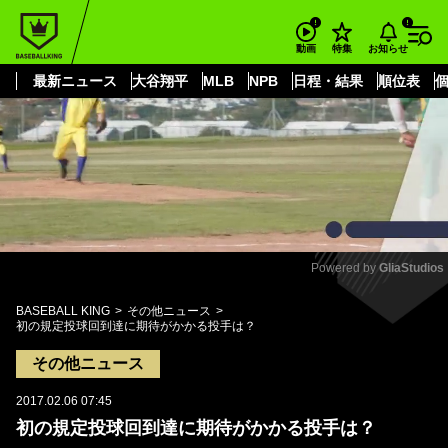
もっと見る
arrow_forward_ios
お知らせ
動画
特集
最新ニュース
大谷翔平
MLB
NPB
日程・結果
順位表
Powered by 
GliaStudios
Mute
BASEBALL KING
その他ニュース
初の規定投球回到達に期待がかかる投手は？
その他ニュース
2017.02.06 07:45
初の規定投球回到達に期待がかかる投手は？