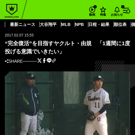
BASEBALL KING
東京ヤクルトスワローズ
由規
“完全復活”を目指すヤクルト・由規 「1週間に1度投げる意識でいきたい」
お知らせ
動画
特集
東京ヤクルトスワローズ
最新ニュース
大谷翔平
MLB
NPB
日程・結果
順位表
2017.02.07 15:55
“完全復活”を目指すヤクルト・由規 「1週間に1度
投げる意識でいきたい」
SHARE