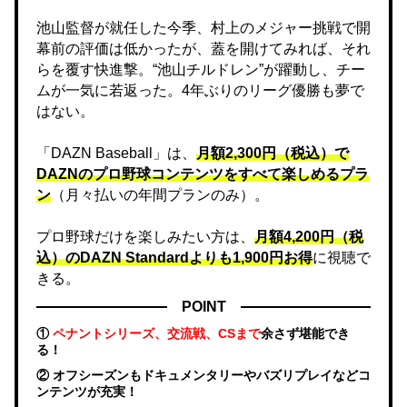
池山監督が就任した今季、村上のメジャー挑戦で開
幕前の評価は低かったが、蓋を開けてみれば、それ
らを覆す快進撃。“池山チルドレン”が躍動し、チー
ムが一気に若返った。4年ぶりのリーグ優勝も夢で
はない。
「DAZN Baseball」は、
月額2,300円（税込）で
DAZNのプロ野球コンテンツをすべて楽しめるプラ
ン
（月々払いの年間プランのみ）。
プロ野球だけを楽しみたい方は、
月額4,200円（税
込）のDAZN Standard​よりも1,900円お得
に視聴で
きる。
POINT
①
ペナントシリーズ、交流戦、CSまで
余さず堪能でき
る！
② オフシーズンもドキュメンタリーやバズリプレイなどコ
ンテンツが充実！