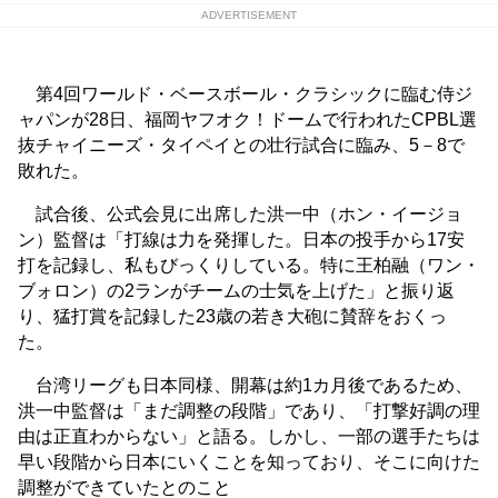
ADVERTISEMENT
第4回ワールド・ベースボール・クラシックに臨む侍ジ
ャパンが28日、福岡ヤフオク！ドームで行われたCPBL選
抜チャイニーズ・タイペイとの壮行試合に臨み、5－8で
敗れた。
試合後、公式会見に出席した洪一中（ホン・イージョ
ン）監督は「打線は力を発揮した。日本の投手から17安
打を記録し、私もびっくりしている。特に王柏融（ワン・
ブォロン）の2ランがチームの士気を上げた」と振り返
り、猛打賞を記録した23歳の若き大砲に賛辞をおくっ
た。
台湾リーグも日本同様、開幕は約1カ月後であるため、
洪一中監督は「まだ調整の段階」であり、「打撃好調の理
由は正直わからない」と語る。しかし、一部の選手たちは
早い段階から日本にいくことを知っており、そこに向けた
調整ができていたとのこと