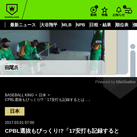
もっと見る
arrow_forward_ios
お知らせ
動画
特集
最新ニュース
大谷翔平
MLB
NPB
日程・結果
順位表
Powered by 
GliaStudios
Mute
BASEBALL KING
日本
CPBL選抜もびっくり!?「17安打も記録するとは…」
日本
2017.03.01 07:00
CPBL選抜もびっくり!?「17安打も記録すると