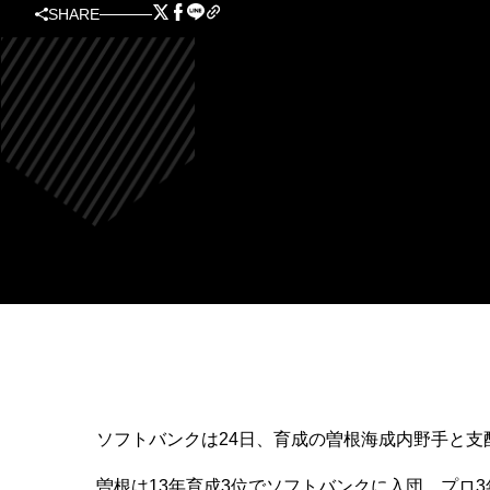
SHARE
ソフトバンクは24日、育成の曽根海成内野手と支
曽根は13年育成3位でソフトバンクに入団。プロ3年