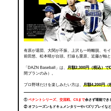
有原が退団、大関が不振、上沢も一時離脱、モイ
前田悠、松本晴が台頭。打線も栗原、近藤が軸と
「DAZN Baseball」は、
月額2,300円（税込）
間プランのみ）。
プロ野球だけを楽しみたい方は、
月額4,200円（税
①
ペナントシリーズ、交流戦、CSまで
余さず堪能でき
② オフシーズンもドキュメンタリーやバズリプレイな