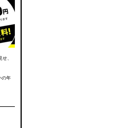
見せ、
いの年