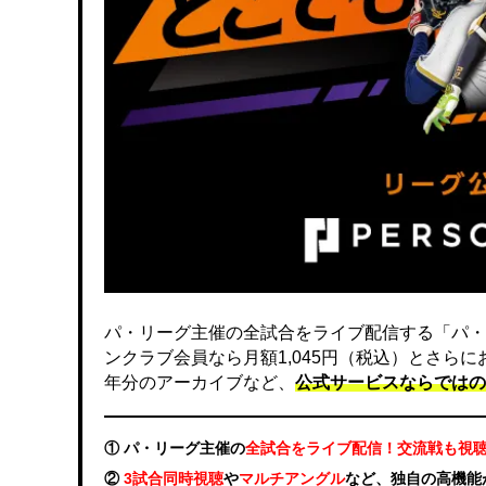
パ・リーグ主催の全試合をライブ配信する「パ・
ンクラブ会員なら月額1,045円（税込）とさら
年分のアーカイブなど、
公式サービスならではの
① パ・リーグ主催の
全試合をライブ配信！交流戦も視
②
3試合同時視聴
や
マルチアングル
など、独自の高機能