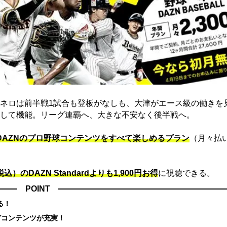
ネロは前半戦1試合も登板がなしも、大津がエース級の働きを
して機能。リーグ連覇へ、大きな不安なく後半戦へ。
でDAZNのプロ野球コンテンツをすべて楽しめるプラン
（月々払
込）のDAZN Standard​よりも1,900円お得
に視聴できる。
POINT
る！
どコンテンツが充実！