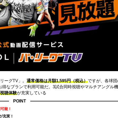
リーグTV」。
通常価格は月額1,595円（税込）
ですが、各球団
にお得なプランで利用可能だ。3試合同時視聴やマルチアングル機
視聴体験
が充実している
POINT
聴可能！
が充実！