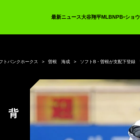
最新ニュース
大谷翔平
MLB
NPB
ショウ
フトバンクホークス
曽根 海成
ソフトB・曽根が支配下登録 
 背