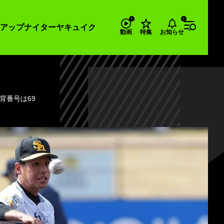
アップナイター
ヤキュイク
お知らせ
動画
特集
背番号は69