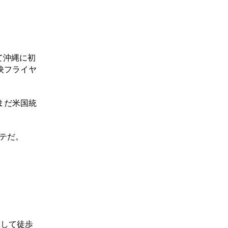
て沖縄に初
映フライヤ
まだ米国統
ッテだ。
車して徒歩