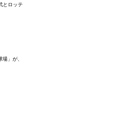
武とロッテ
球場」が、