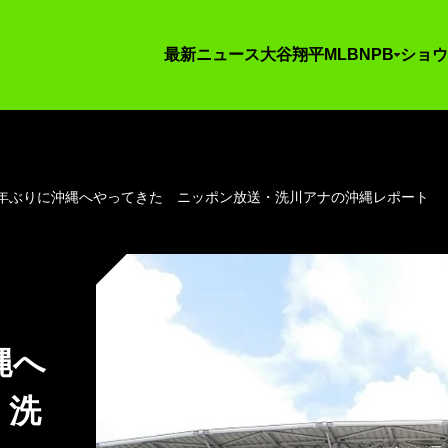
最新ニュース
大谷翔平
MLB
NPB
ショウ
6年ぶりに沖縄へやってきた ニッポン放送・洗川アナの沖縄レポート
縄へ
・洗