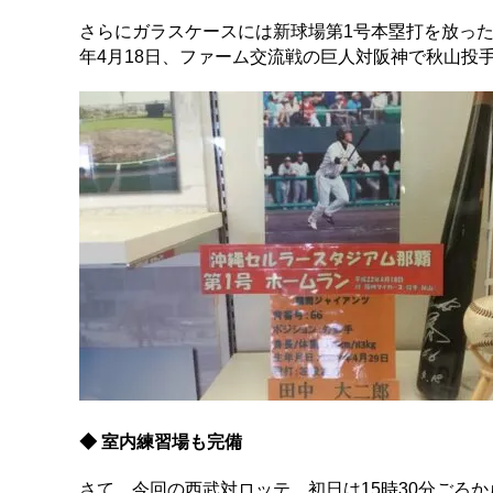
さらにガラスケースには新球場第1号本塁打を放った
年4月18日、ファーム交流戦の巨人対阪神で秋山投
◆ 室内練習場も完備
さて、今回の西武対ロッテ、初日は15時30分ごろ