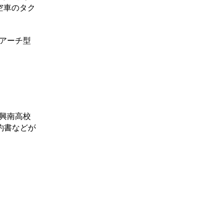
空車のタク
はアーチ型
、興南高校
約書などが