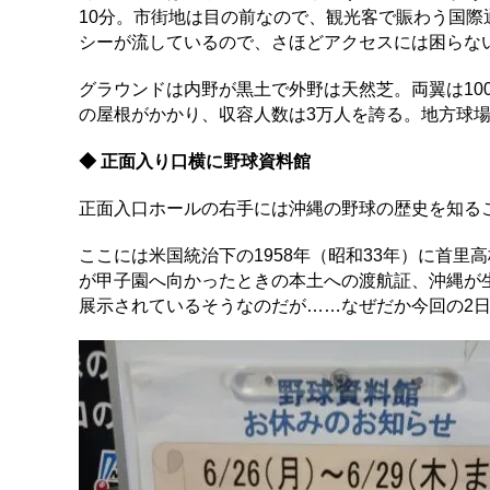
10分。市街地は目の前なので、観光客で賑わう国際
シーが流しているので、さほどアクセスには困らな
グラウンドは内野が黒土で外野は天然芝。両翼は10
の屋根がかかり、収容人数は3万人を誇る。地方球
◆ 正面入り口横に野球資料館
正面入口ホールの右手には沖縄の野球の歴史を知る
ここには米国統治下の1958年（昭和33年）に首
が甲子園へ向かったときの本土への渡航証、沖縄が
展示されているそうなのだが……なぜだか今回の2