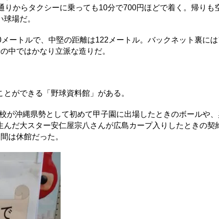
通りからタクシーに乗っても10分で700円ほどで着く。帰りも
い球場だ。
0メートルで、中堅の距離は122メートル。バックネット裏に
場の中ではかなり立派な造りだ。
ことができる「野球資料館」がある。
里高校が沖縄県勢として初めて甲子園に出場したときのボールや
生んだ大スター安仁屋宗八さんが広島カープ入りしたときの契
日間は休館だった。