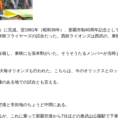
）に完成。翌1961年（昭和36年）、那覇市制40周年記念とし
東映フライヤーズの試合だった。西鉄ライオンズは西武の、東
在籍し、東映にも張本勲がいた。そうそうたるメンバーが当時
ス対大毎オリオンズも行われた。こちらは、今のオリックスとロ
縁のある地での試合とも言える。
空港と市街地のちょうど中間にある。
るが、これに乗って那覇空港から7分ほどの奥武山公園駅で下