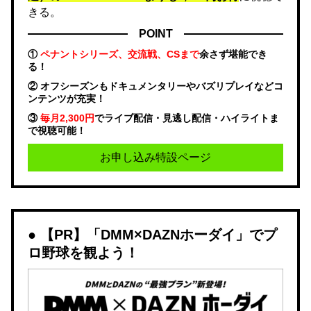
きる。
POINT
①
ペナントシリーズ、交流戦、CSまで
余さず堪能でき
る！
② オフシーズンもドキュメンタリーやバズリプレイなどコ
ンテンツが充実！
③
毎月2,300円
でライブ配信・見逃し配信・ハイライトま
で視聴可能！
お申し込み特設ページ
【PR】「DMM×DAZNホーダイ」でプ
ロ野球を観よう！