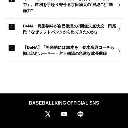
で」。勝利を手繰り寄せる京田陽太の“執念”と“準
備力”
DeNA・尾形崇斗が自己最長の7回無失点快投！田尾
氏「なぜソフトバンクから出てきたのか」
【DeNA】「将来的には30本を」鈴木尚典コーチも
惚れ込むルーキー・宮下朝陽の急激な成長曲線
BASEBALLKING OFFICIAL SNS