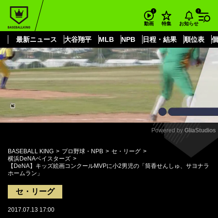
もっと見る
arrow_forward_ios
お知らせ
動画
特集
最新ニュース
大谷翔平
MLB
NPB
日程・結果
順位表
Powered by 
GliaStudios
Mute
BASEBALL KING
プロ野球・NPB
セ・リーグ
横浜DeNAベイスターズ
【DeNA】キッズ絵画コンクールMVPに小2男児の「筒香せんしゅ、サヨナラ
ホームラン」
セ・リーグ
2017.07.13 17:00