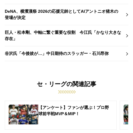
DeNA、横濱漢祭 2026の応援元帥としてAIアントニオ猪木の
登場が決定
巨人・松本剛、中軸に繋ぐ重要な役割 今江氏「かなり大きな
存在」
谷沢氏「今後彼が…」中日期待のスラッガー・石川昂弥
セ・リーグの関連記事
【アンケート】ファンが選ぶ！プロ野
球前半戦MVP＆MIP！