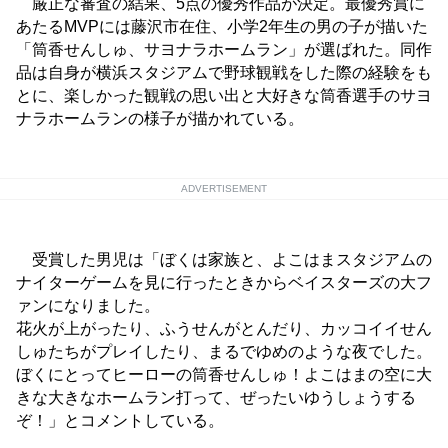
厳正な審査の結果、5点の優秀作品が決定。最優秀賞に
あたるMVPには藤沢市在住、小学2年生の男の子が描いた
「筒香せんしゅ、サヨナラホームラン」が選ばれた。同作
品は自身が横浜スタジアムで野球観戦をした際の経験をも
とに、楽しかった観戦の思い出と大好きな筒香選手のサヨ
ナラホームランの様子が描かれている。
ADVERTISEMENT
受賞した男児は「ぼくは家族と、よこはまスタジアムの
ナイターゲームを見に行ったときからベイスターズの大フ
ァンになりました。
花火が上がったり、ふうせんがとんだり、カッコイイせん
しゅたちがプレイしたり、まるでゆめのような夜でした。
ぼくにとってヒーローの筒香せんしゅ！よこはまの空に大
きな大きなホームラン打って、ぜったいゆうしょうする
ぞ！」とコメントしている。