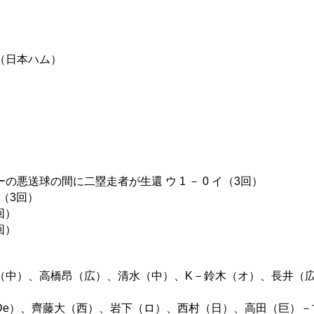
（日本ハム）
悪送球の間に二塁走者が生還 ウ 1 － 0 イ（3回）
イ（3回）
回）
回）
（中）、高橋昂（広）、清水（中）、K－鈴木（オ）、長井（
De）、齊藤大（西）、岩下（ロ）、西村（日）、高田（巨）－