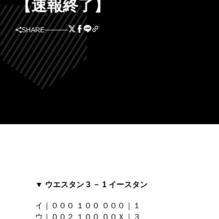
【速報終了】
SHARE
▼ ウエスタン 3 － 1 イースタン
イ｜０００ １００ ０００｜１
ウ｜００２ １００ ００Ｘ｜３