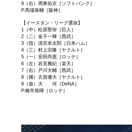
9（右）周東佑京［ソフトバンク］
P.馬場皐輔［阪神］
【イースタン・リーグ選抜】
1（中）松原聖弥［巨人］
2（二）金子一輝［西武］
3（指）清宮幸太郎［日本ハム］
4（三）村上宗隆［ヤクルト］
5（一）安田尚憲［ロッテ］
6（左）岩見雅紀［楽天］
7（右）戸川大輔［西武］
8（捕）古賀優大［ヤクルト］
9（遊）大 河［DeNA］
P.種市篤暉［ロッテ］