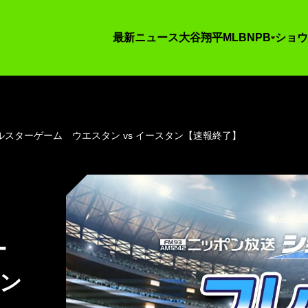
最新ニュース
大谷翔平
MLB
NPB
ショウ
スターゲーム ウエスタン vs イースタン【速報終了】
ー
タン