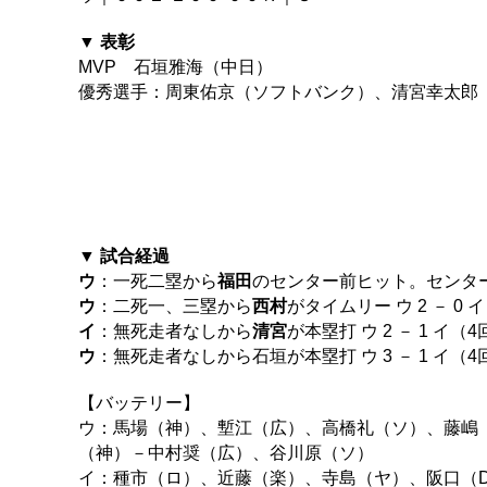
▼ 表彰
MVP 石垣雅海（中日）
優秀選手：周東佑京（ソフトバンク）、清宮幸太郎
▼ 試合経過
ウ
：一死二塁から
福田
のセンター前ヒット。センターの
ウ
：二死一、三塁から
西村
がタイムリー ウ 2 － 0 
イ
：無死走者なしから
清宮
が本塁打 ウ 2 － 1 イ（4
ウ
：無死走者なしから石垣が本塁打 ウ 3 － 1 イ（4
【バッテリー】
ウ：馬場（神）、塹江（広）、高橋礼（ソ）、藤嶋
（神）－中村奨（広）、谷川原（ソ）
イ：種市（ロ）、近藤（楽）、寺島（ヤ）、阪口（