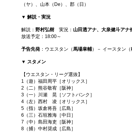
（ヤ）、山本（De）、郡（日）
▼ 解説・実況
解説：
野村弘樹
実況：
山田透アナ、大泉健斗アナ
放送予定：18:00～
予告先発
：ウエスタン（
馬場皐輔
）－ イースタン（
▼ スタメン
【ウエスタン・リーグ選抜】
1（遊）福田周平［オリックス］
2（二）熊谷敬宥［阪神］
3（一）川瀬 晃［ソフトバンク］
4（左）西村 凌［オリックス］
5（指）坂倉将吾［広島］
6（三）石垣雅海［中日］
7（中）島田海吏［阪神］
8（捕）中村奨成［広島］