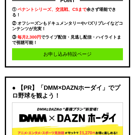
POINT
①
ペナントシリーズ、交流戦、CSまで
余さず堪能でき
る！
② オフシーズンもドキュメンタリーやバズリプレイなどコ
ンテンツが充実！
③
毎月2,300円
でライブ配信・見逃し配信・ハイライトま
で視聴可能！
お申し込み特設ページ
【PR】「DMM×DAZNホーダイ」でプ
ロ野球を観よう！