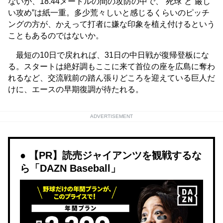
ないが、18.44メートルの間の攻防の中で、“死球”と“厳し
い攻め”は紙一重。多少荒々しいと感じるくらいのピッチ
ングの方が、かえって打者に嫌な印象を植え付けるという
こともあるのではないか。
最短の10日で戻れれば、31日の中日戦が復帰登板にな
る。スタートは絶好調もここに来て首位の座を広島に奪わ
れるなど、交流戦前の踏ん張りどころを迎えている巨人だ
けに、エースの早期復調が待たれる。
ADVERTISEMENT
【PR】読売ジャイアンツを観戦するな
ら「DAZN Baseball」