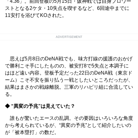
「4.36」。前回登板の5月15日・阪神戦では自身プロワー
ストとなる2ケタ・10失点を喫するなど、6回途中までに
11安打を浴びてKOされた。
ADVERTISEMENT
思えば5月8日のDeNA戦でも、味方打線の援護のおかげ
で勝利こそ手にしたものの、被安打8で5失点と本調子に
はほど遠い内容。登板予定だった22日のDeNA戦（東京ド
ーム）こそ不安を振り払う一戦としたいところだったが、
結果はまさかの戦線離脱。三軍のリハビリ組に合流してい
る。
◆ “異変の予兆”は見えていた？
誰もが驚いたエースの乱調。その要因はいろいろな角度
から考えられているが、“異変の予兆”として紹介したいの
が「被本塁打」の数だ。