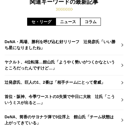
関連キーワードの最新記事
セ・リーグ
ニュース
コラム
DeNA・馬場、勝利を呼び込む好リリーフ 辻発彦氏「いい勝
ち星になりましたね」
ヤクルト、4位転落…館山氏「ようやく勢いがつくかなという
ところだったんですけど…」
辻発彦氏、巨人の1、2番は「相手チームにとって脅威」
首位・阪神、今季ワーストの3失策で中日に大敗 辻氏「こう
いうミスが出ると…」
DeNA、筒香のサヨナラ弾で3位浮上 館山氏「チーム状態は
上がってきている」