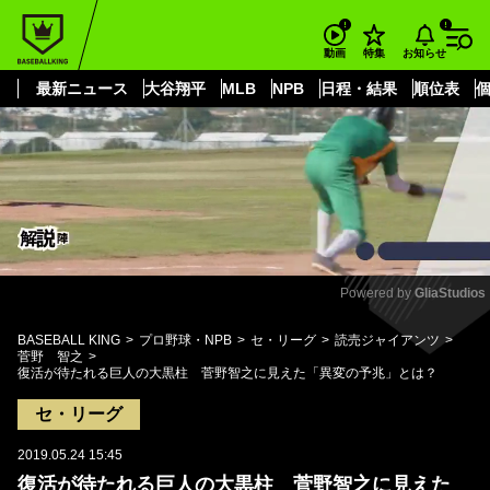
もっと見る
arrow_forward_ios
お知らせ
動画
特集
最新ニュース
大谷翔平
MLB
NPB
日程・結果
順位表
Powered by 
GliaStudios
Mute
BASEBALL KING
プロ野球・NPB
セ・リーグ
読売ジャイアンツ
菅野 智之
復活が待たれる巨人の大黒柱 菅野智之に見えた「異変の予兆」とは？
セ・リーグ
2019.05.24 15:45
復活が待たれる巨人の大黒柱 菅野智之に見えた