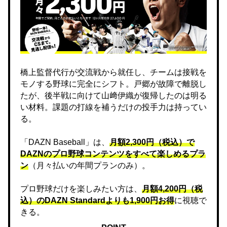
橋上監督代行が交流戦から就任し、チームは接戦を
モノする野球に完全にシフト。戸郷が故障で離脱し
たが、後半戦に向けて山﨑伊織が復帰したのは明る
い材料。課題の打線を補うだけの投手力は持ってい
る。
「DAZN Baseball」は、
月額2,300円（税込）で
DAZNのプロ野球コンテンツをすべて楽しめるプラ
ン
（月々払いの年間プランのみ）。
プロ野球だけを楽しみたい方は、
月額4,200円（税
込）のDAZN Standard​よりも1,900円お得
に視聴で
きる。