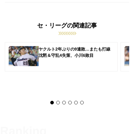
セ・リーグの関連記事
ヤクルト2年ぶりの9連敗…またも打線
沈黙＆守乱4失策、小川6敗目