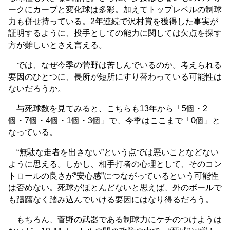
ークにカーブと変化球は多彩。加えてトップレベルの制球
力も併せ持っている。2年連続で沢村賞を獲得した事実が
証明するように、投手としての能力に関しては欠点を探す
方が難しいとさえ言える。
では、なぜ今季の菅野は苦しんでいるのか。考えられる
要因のひとつに、長所が短所にすり替わっている可能性は
ないだろうか。
与死球数を見てみると、こちらも13年から「5個・2
個・7個・4個・1個・3個」で、今季はここまで「0個」と
なっている。
“無駄な走者を出さない”という点では悪いことなどない
ように思える。しかし、相手打者の心理として、そのコン
トロールの良さが“安心感”につながっているという可能性
は否めない。死球がほとんどないと思えば、外のボールで
も躊躇なく踏み込んでいける要因にはなり得るだろう。
もちろん、菅野の武器である制球力にケチのつけようは