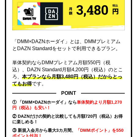
「DMM×DAZNホーダイ」とは、DMMプレミアム
とDAZN Standardをセットで利用できるプラン。
単体契約ならDMMプレミアム月額550円（税
込）、DAZN Standard月額4,200円（税込）のとこ
ろ、
本プランなら月額3,480円（税込）だからとっ
てもお得
です。
POINT
① 「DMM×DAZNホーダイ」なら
単体契約より月額1,270
円（税込）も安い！
② DAZNだけの契約と比較しても月額720円（税込）お得
に楽しめる！
③ 新規入会月から最大3カ月間、
「DMMポイント」を550
ポイント付与！