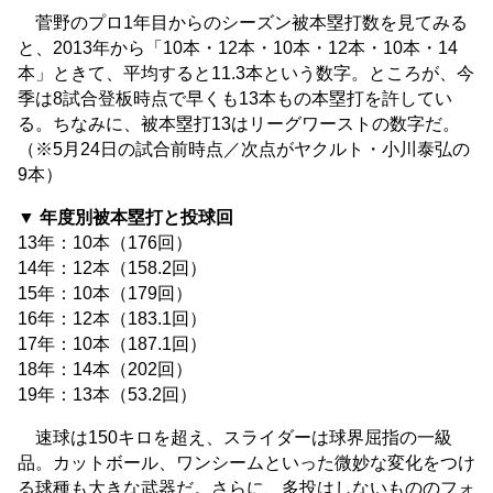
菅野のプロ1年目からのシーズン被本塁打数を見てみる
と、2013年から「10本・12本・10本・12本・10本・14
本」ときて、平均すると11.3本という数字。ところが、今
季は8試合登板時点で早くも13本もの本塁打を許してい
る。ちなみに、被本塁打13はリーグワーストの数字だ。
（※5月24日の試合前時点／次点がヤクルト・小川泰弘の
9本）
▼ 年度別被本塁打と投球回
13年：10本（176回）
14年：12本（158.2回）
15年：10本（179回）
16年：12本（183.1回）
17年：10本（187.1回）
18年：14本（202回）
19年：13本（53.2回）
速球は150キロを超え、スライダーは球界屈指の一級
品。カットボール、ワンシームといった微妙な変化をつけ
る球種も大きな武器だ。さらに、多投はしないもののフォ