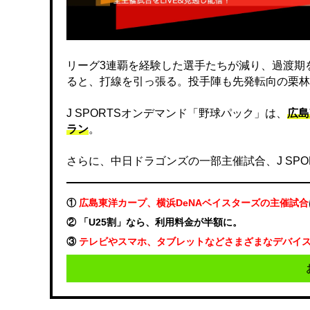
リーグ3連覇を経験した選手たちが減り、過渡期
ると、打線を引っ張る。投手陣も先発転向の栗林
J SPORTSオンデマンド「野球パック」は、
広島
ラン
。
さらに、中日ドラゴンズの一部主催試合、J SP
①
広島東洋カープ、横浜DeNAベイスターズの主催試合
② 「U25割」なら、利用料金が半額に。
③
テレビやスマホ、タブレットなどさまざまなデバイ