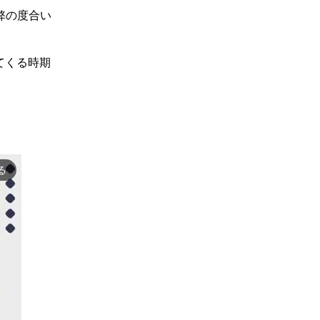
弊の度合い
てくる時期
る