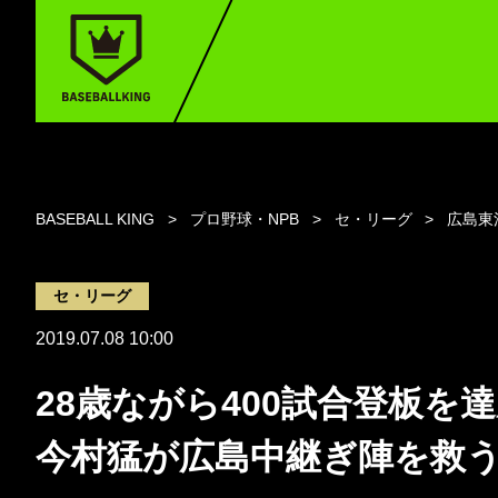
BASEBALL KING
プロ野球・NPB
セ・リーグ
広島東
セ・リーグ
2019.07.08 10:00
28歳ながら400試合登板を
今村猛が広島中継ぎ陣を救