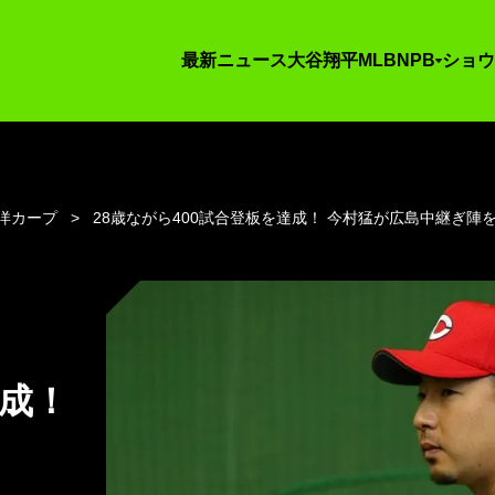
最新ニュース
大谷翔平
MLB
NPB
ショウ
洋カープ
28歳ながら400試合登板を達成！ 今村猛が広島中継ぎ陣
達成！
う