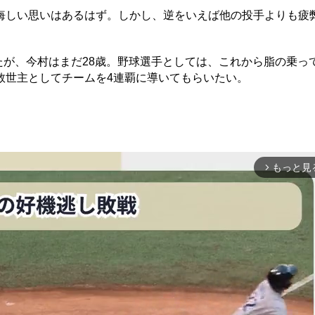
しい思いはあるはず。しかし、逆をいえば他の投手よりも疲
たが、今村はまだ28歳。野球選手としては、これから脂の乗っ
救世主としてチームを4連覇に導いてもらいたい。
もっと見
arrow_forward_ios