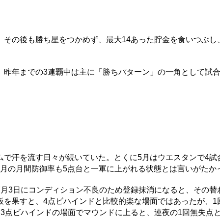
その後も勝ち星をつかめず、最大14あった貯金を食いつぶし
昨年までの3連覇中は主に「勝ちパターン」の一角として試
で汗を流す日々が続いていた。とくに5月はウエスタンで4試
。6月の月間防御率も5点台と一軍に上がれる状態とは言いがたか
月3日にコンディション不良のため登録抹消になると、その替
板を果すと、4点ビハインドと比較的楽な場面ではあったが、1
3点ビハインドの場面でマウンドに上ると、連夜の1回無失点