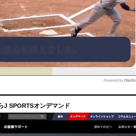
Powered by 
GliaSt
Mute
J SPORTSオンデマンド