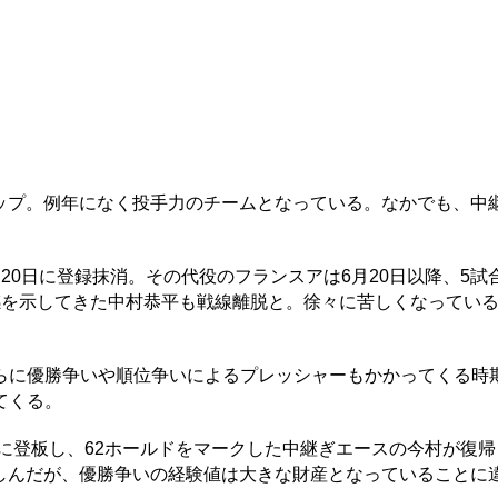
トップ。例年になく投手力のチームとなっている。なかでも、中
0日に登録抹消。その代役のフランスアは6月20日以降、5試
感を示してきた中村恭平も戦線離脱と。徐々に苦しくなってい
に優勝争いや順位争いによるプレッシャーもかかってくる時
てくる。
に登板し、62ホールドをマークした中継ぎエースの今村が復帰
苦しんだが、優勝争いの経験値は大きな財産となっていることに