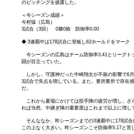
のピッチングを披露した。
＜今シーズン成績＞
今村猛（広島）
3試合（3回） 0勝0敗 防御率0.00
◆ 3連覇中は178試合に登板し62ホールドをマーク
今シーズンの広島はチーム防御率3.41とリーグ
闘が目立っていた。
しかし、守護神だった中崎翔太が不振の影響で6月2
3試合で失点を喫している。また、要所要所で存在
だ。
これから夏場にかけては投手陣の疲労が増し、さら
れば当然、中継ぎ陣の重要度はこれまで以上に増し
そんななか、昨シーズンまでの3連覇中に178試合
この上なく大きい。昨シーズンこそ防御率5.17と