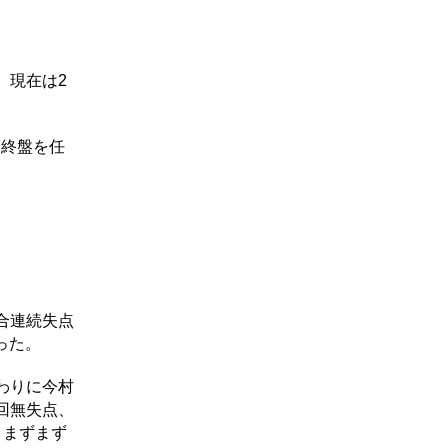
、現在は2
合終盤を任
合連続失点
った。
わりに今村
回無失点、
とまずまず