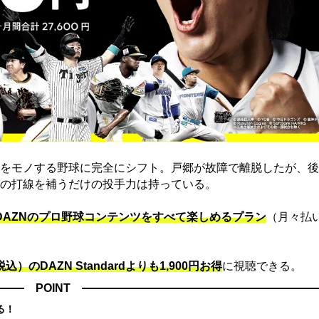
をモノする野球に完全にシフト。戸郷が故障で離脱したが、後
の打線を補うだけの投手力は持っている。
でDAZNのプロ野球コンテンツをすべて楽しめるプラン
（月々払
込）のDAZN Standard​よりも1,900円お得
に視聴できる。
POINT
る！