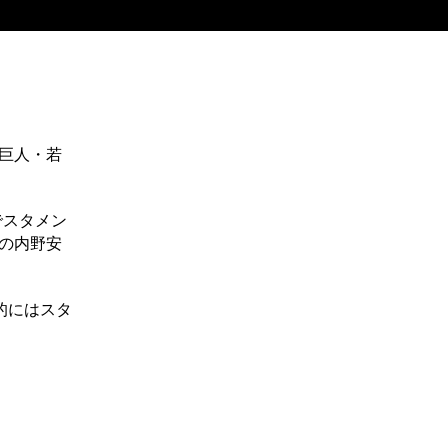
巨人・若
でスタメン
への内野安
的にはスタ