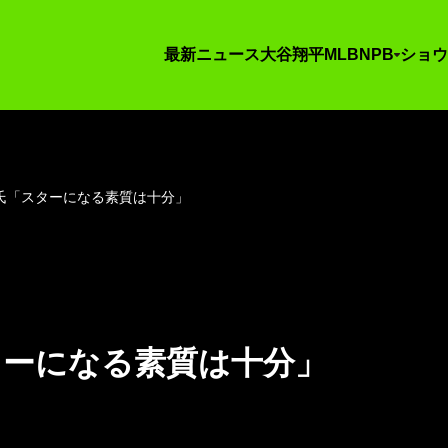
最新ニュース
大谷翔平
MLB
NPB
ショウ
氏「スターになる素質は十分」
ターになる素質は十分」