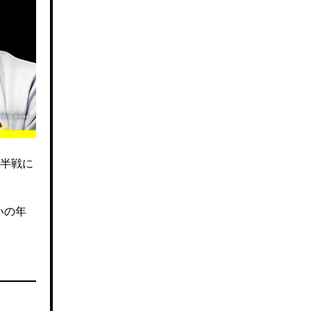
半戦に
いの年