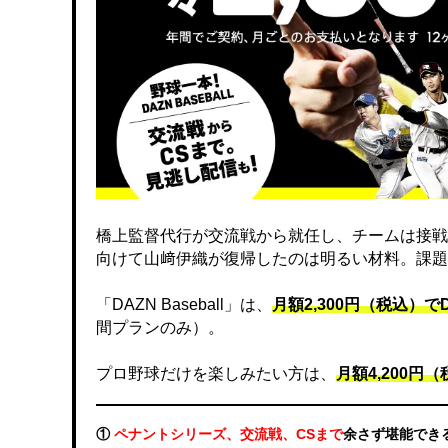
橋上監督代行が交流戦から就任し、チームは接戦
向けて山﨑伊織が復帰したのは明るい材料。課題
「DAZN Baseball」は、
月額2,300円（税込）
間プランのみ）。
プロ野球だけを楽しみたい方は、
月額4,200円（税
①
ペナントシリーズ、交流戦、CSまで
余さず堪能でき