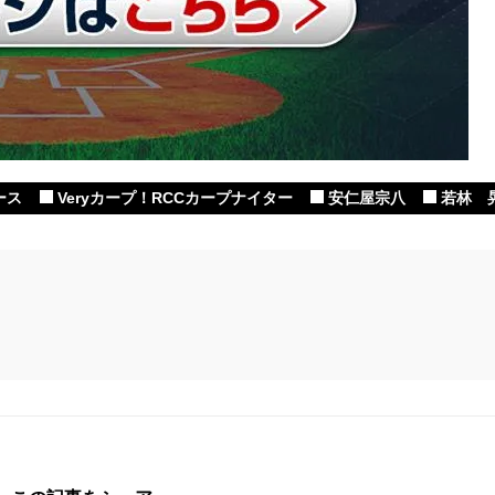
ース
Veryカープ！RCCカープナイター
安仁屋宗八
若林 