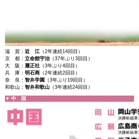
滋 賀：
近 江
（2年連続14回目）
京 都：
立命館宇治
（37年ぶり3回目）
大 阪：
履正社
（3年ぶり4回目）
兵 庫：
明石商
（2年連続2回目）
奈 良：
智弁学園
（3年ぶり19回目）
和歌山：
智弁和歌山
（3年連続24回目）
▼ 中 国