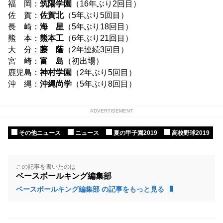
福 岡：
筑陽学園
（16年ぶり2回目）
佐 賀：
佐賀北
（5年ぶり5回目）
長 崎：
海 星
（5年ぶり18回目）
熊 本：
熊本工
（6年ぶり21回目）
大 分：
藤 蔭
（2年連続3回目）
宮 崎：
富 島
（初出場）
鹿児島：
神村学園
（2年ぶり5回目）
沖 縄：
沖縄尚学
（5年ぶり8回目）
ADVERTISEMENT
その他ニュース
ニュース
夏の甲子園2019
高校野球2019
この記事を書いたのは
ベースボールキング編集部
ベースボールキング編集部 の記事をもっと見る