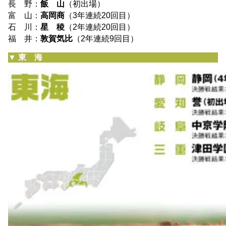
長 野：
飯 山
（初出場）
富 山：
高岡商
（3年連続20回目）
石 川：
星 稜
（2年連続20回目）
福 井：
敦賀気比
（2年連続9回目）
▼ 東 海