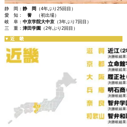
静 岡：
静 岡
（4年ぶり25回目）
愛 知：
誉
（初出場）
岐 阜：
中京学院大中京
（3年ぶり7回目）
三 重：
津田学園
（2年ぶり2回目）
▼ 近 畿