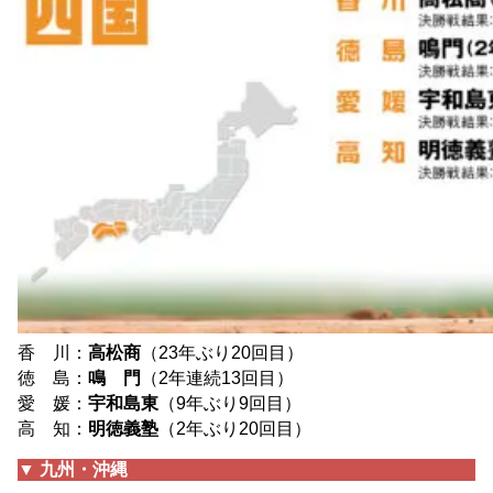
香 川：
高松商
（23年ぶり20回目）
徳 島：
鳴 門
（2年連続13回目）
愛 媛：
宇和島東
（9年ぶり9回目）
高 知：
明徳義塾
（2年ぶり20回目）
▼ 九州・沖縄