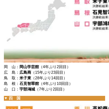
岡 山：
岡山学芸館
（4年ぶり2回目）
広 島：
広島商
（15年ぶり23回目）
鳥 取：
米子東
（28年ぶり14回目）
島 根：
石見智翠館
（4年ぶり10回目）
山 口：
宇部鴻城
（7年ぶり2回目）
▼ 四 国