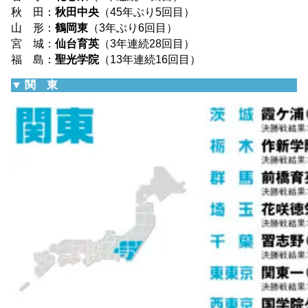
秋 田：
秋田中央
（45年ぶり5回目）
山 形：
鶴岡東
（3年ぶり6回目）
宮 城：
仙台育英
（3年連続28回目）
福 島：
聖光学院
（13年連続16回目）
▼ 関 東