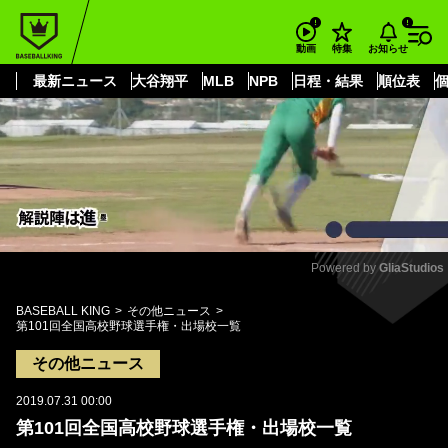
もっと見る
arrow_forward_ios
お知らせ
動画
特集
最新ニュース
大谷翔平
MLB
NPB
日程・結果
順位表
Powered by 
GliaStudios
Mute
BASEBALL KING
その他ニュース
第101回全国高校野球選手権・出場校一覧
その他ニュース
2019.07.31 00:00
第101回全国高校野球選手権・出場校一覧