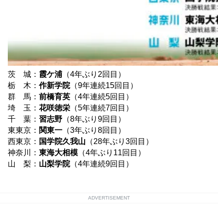
茨 城：
霞ケ浦
（4年ぶり2回目）
栃 木：
作新学院
（9年連続15回目）
群 馬：
前橋育英
（4年連続5回目）
埼 玉：
花咲徳栄
（5年連続7回目）
千 葉：
習志野
（8年ぶり9回目）
東東京：
関東一
（3年ぶり8回目）
西東京：
国学院久我山
（28年ぶり3回目）
神奈川：
東海大相模
（4年ぶり11回目）
山 梨：
山梨学院
（4年連続9回目）
ADVERTISEMENT