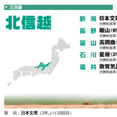
▼ 北信越
新 潟：
日本文理
（2年ぶり10回目）