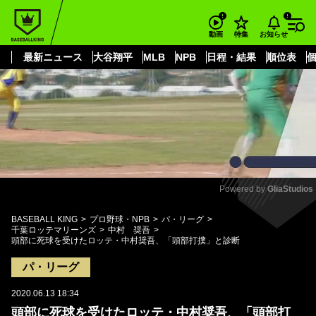
もっと見る
arrow_forward_ios
お知らせ
動画
特集
最新ニュース
大谷翔平
MLB
NPB
日程・結果
順位表
Powered by 
GliaStudios
Mute
BASEBALL KING
プロ野球・NPB
パ・リーグ
千葉ロッテマリーンズ
中村 奨吾
頭部に死球を受けたロッテ・中村奨吾、「頭部打撲」と診断
パ・リーグ
2020.06.13 18:34
頭部に死球を受けたロッテ・中村奨吾、「頭部打