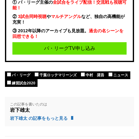
① パ・リーグ主催の
全試合をライブ配信！交流戦も視聴可
能！
②
3試合同時視聴
や
マルチアングル
など、独自の高機能が
充実！
③ 2012年以降のアーカイブも見放題。
過去の名シーンを
回想できる！
パ・リーグTV申し込み
パ・リーグ
千葉ロッテマリーンズ
中村 奨吾
ニュース
練習試合2020
この記事を書いたのは
岩下雄太
岩下雄太 の記事をもっと見る