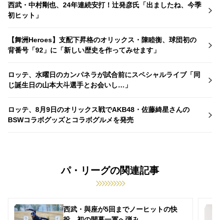
西武・中村剛也、24年連続安打！辻発彦氏「出ましたね、今季
初ヒット」
【舞洲Heroes】支配下昇格のオリックス・陳睦衡、球団初の
背番号「92」に「新しい歴史を作ってみせます」
ロッテ、水曜日のカンパネラが試合前にスペシャルライブ「同
じ誕生日の山本大斗選手とお会いし…」
ロッテ、8月9日のオリックス戦でAKB48・佐藤綺星さんの
BSWコラボグッズとコラボグルメを発売
パ・リーグの関連記事
西武・與座が5回までノーヒットの快
投 初の開幕一軍へ弾み