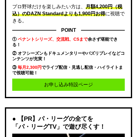
プロ野球だけを楽しみたい方は、
月額4,200円（税
込）のDAZN Standard​よりも1,900円お得
に視聴で
きる。
POINT
①
ペナントシリーズ、交流戦、CSまで
余さず堪能でき
る！
② オフシーズンもドキュメンタリーやバズリプレイなどコ
ンテンツが充実！
③
毎月2,300円
でライブ配信・見逃し配信・ハイライトま
で視聴可能！
お申し込み特設ページ
【PR】パ・リーグの全てを
「パ・リーグTV」で遊び尽くす！