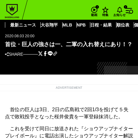
BASEBALL KING
読売ジャイアンツ
川相 昌弘
首位・巨人の強さは一、二軍の入れ替えにあり！？
お知らせ
動画
特集
読売ジャイアンツ
最新ニュース
大谷翔平
MLB
NPB
日程・結果
順位表
2020.08.03 20:00
首位・巨人の強さは一、二軍の入れ替えにあり！？
SHARE
ADVERTISEMENT
首位の巨人は3日、2日の広島戦で2回1/3を投げて５失
点で敗戦投手となった桜井俊貴を一軍登録抹消した。
これを受けて同日に放送された『ショウアップナイター
プレイボール』に電話出演したショウアップナイター解説