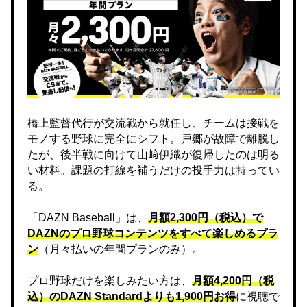
橋上監督代行が交流戦から就任し、チームは接戦を
モノする野球に完全にシフト。戸郷が故障で離脱し
たが、後半戦に向けて山﨑伊織が復帰したのは明る
い材料。課題の打線を補うだけの投手力は持ってい
る。
「DAZN Baseball」は、
月額2,300円（税込）で
DAZNのプロ野球コンテンツをすべて楽しめるプラ
ン
（月々払いの年間プランのみ）。
プロ野球だけを楽しみたい方は、
月額4,200円（税
込）のDAZN Standard​よりも1,900円お得
に視聴で