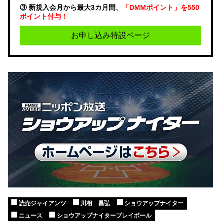
③ 新規入会月から最大3カ月間、
「DMMポイント」を550
ポイント付与！
お申し込み特設ページ
読売ジャイアンツ
川相 昌弘
ショウアップナイター
ニュース
ショウアップナイタープレイボール