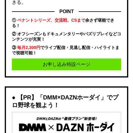
きる。
POINT
①
ペナントシリーズ、交流戦、CSまで
余さず堪能でき
る！
② オフシーズンもドキュメンタリーやバズリプレイなどコ
ンテンツが充実！
③
毎月2,300円
でライブ配信・見逃し配信・ハイライトま
で視聴可能！
お申し込み特設ページ
【PR】「DMM×DAZNホーダイ」でプ
ロ野球を観よう！