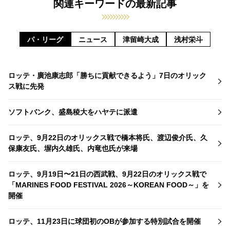
関連キーワードの最新記事
パ・リーグ
ニュース
津留崎大成
浅村栄斗
ロッテ・廣池康志郎「勝ちに貢献できるよう」7日のオリック
ス戦に先発
ソフトバンク、盛島稜大をハヤテに派遣
ロッテ、9月22日のオリックス戦で橋本将氏、渡辺俊介氏、久
保康友氏、塀内久雄氏、内竜也氏が来場
ロッテ、9月19日〜21日の西武戦、9月22日のオリックス戦で
「MARINES FOOD FESTIVAL 2026～KOREAN FOOD～」を
開催
ロッテ、11月23日に球団初のOBが参加する特別試合を開催