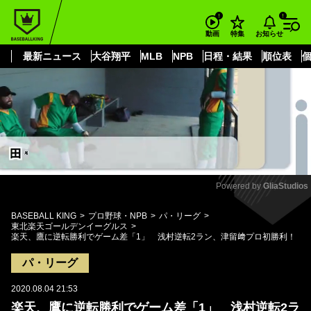
もっと見る
arrow_forward_ios
お知らせ
動画
特集
最新ニュース
大谷翔平
MLB
NPB
日程・結果
順位表
Powered by 
GliaStudios
Mute
BASEBALL KING
プロ野球・NPB
パ・リーグ
東北楽天ゴールデンイーグルス
楽天、鷹に逆転勝利でゲーム差「1」 浅村逆転2ラン、津留﨑プロ初勝利！
パ・リーグ
2020.08.04 21:53
楽天、鷹に逆転勝利でゲーム差「1」 浅村逆転2ラ