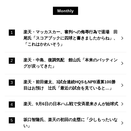
Monthly
楽天・マッカスカー、審判への侮辱行為で退場 田
尾氏「スコアブックに四球と書きましたからね」、
「これはかわいそう」
楽天・中島、復調気配 館山氏「本来のバッティン
グが戻ってきた」
楽天・前田健太、3試合連続HQSもNPB通算100勝
目はお預け 辻氏「最近の試合を見ていると…」
楽天、9月6日の日本ハム戦で安斉星来さんが始球式
坂口智隆氏、楽天の初回の走塁に「少しもったいな
い」