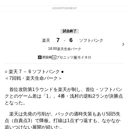
ADVERTISEMENT
試合終了
7
6
楽天
-
ソフトバンク
18:00
楽天生命パーク
津留崎
ブセニッツ
モイネロ
勝
S
敗
○ 楽天 7 － 6 ソフトバンク ●
＜7回戦・楽天生命パーク＞
首位攻防第1ラウンドを楽天が制し、首位・ソフトバン
クとのゲーム差は「1」。4番・浅村の逆転2ランが決勝点
となった。
楽天は先発の弓削が、バックの適時失策もあり5回5失
点（自責点3）で降板。打線は1点ずつ返すも、なかなか
追いつけない展開が続いた。