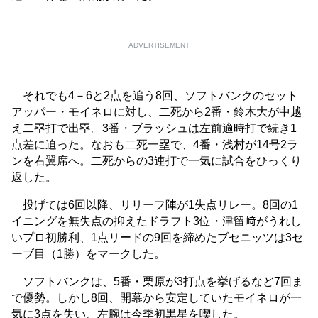
ADVERTISEMENT
それでも4－6と2点を追う8回、ソフトバンクのセット
アッパー・モイネロに対し、二死から2番・鈴木大が中越
え二塁打で出塁。3番・ブラッシュは左前適時打で続き1
点差に迫った。なおも二死一塁で、4番・浅村が14号2ラ
ンを右翼席へ。二死からの3連打で一気に試合をひっくり
返した。
投げては6回以降、リリーフ陣が1失点リレー。8回の1
イニングを無失点の抑えたドラフト3位・津留﨑がうれし
いプロ初勝利、1点リードの9回を締めたブセニッツは3セ
ーブ目（1勝）をマークした。
ソフトバンクは、5番・栗原が3打点を挙げるなど7回ま
で優勢。しかし8回、開幕から安定していたモイネロが一
気に3点を失い、左腕は今季初黒星を喫した。