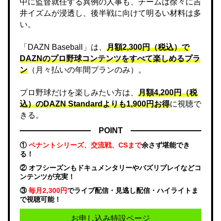
中に監督就任する異例の人事も、チームは徐々に吉
井イズムが浸透し、後半戦に向けて明るい材料は多
い。
「DAZN Baseball」は、
月額2,300円（税込）で
DAZNのプロ野球コンテンツをすべて楽しめるプラ
ン
（月々払いの年間プランのみ）。
プロ野球だけを楽しみたい方は、
月額4,200円（税
込）のDAZN Standard​よりも1,900円お得
に視聴で
きる。
POINT
①
ペナントシリーズ、交流戦、CSまで
余さず堪能でき
る！
② オフシーズンもドキュメンタリーやバズリプレイなどコ
ンテンツが充実！
③
毎月2,300円
でライブ配信・見逃し配信・ハイライトま
で視聴可能！
お申し込み特設ページ