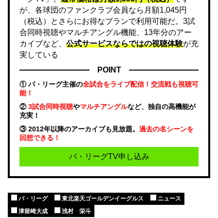
が、各球団のファンクラブ会員なら月額1,045円
（税込）とさらにお得なプランで利用可能だ。3試
合同時視聴やマルチアングル機能、13年分のアー
カイブなど、
公式サービスならではの視聴体験
が充
実している
POINT
① パ・リーグ主催の
全試合をライブ配信！交流戦も視聴可
能！
②
3試合同時視聴
や
マルチアングル
など、独自の高機能が
充実！
③ 2012年以降のアーカイブも見放題。
過去の名シーンを
回想できる！
パ・リーグTV申し込み
パ・リーグ
東北楽天ゴールデンイーグルス
ニュース
津留崎大成
浅村 栄斗