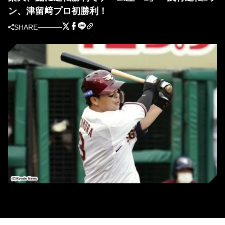
ン、津留﨑プロ初勝利！
SHARE
楽天・浅村栄斗