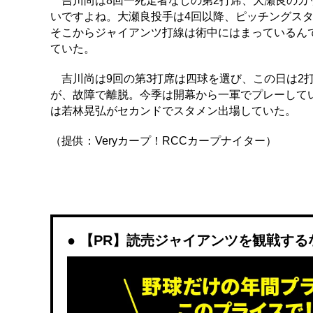
吉川尚は8回一死走者なしの第2打席、大瀬良のカ
いですよね。大瀬良投手は4回以降、ピッチングス
そこからジャイアンツ打線は術中にはまっているん
ていた。
吉川尚は9回の第3打席は四球を選び、この日は2打
が、故障で離脱。今季は開幕から一軍でプレーして
は若林晃弘がセカンドでスタメン出場していた。
（提供：Veryカープ！RCCカープナイター）
【PR】読売ジャイアンツを観戦するなら「