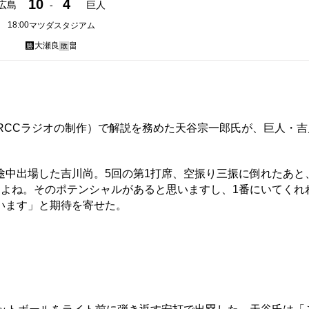
10
4
広島
-
巨人
18:00
マツダスタジアム
大瀬良
畠
勝
敗
RCCラジオの制作）で解説を務めた天谷宗一郎氏が、巨人・吉
中出場した吉川尚。5回の第1打席、空振り三振に倒れたあと
すよね。そのポテンシャルがあると思いますし、1番にいてくれ
います」と期待を寄せた。