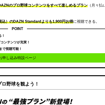
でDAZNのプロ野球コンテンツをすべて楽しめるプラン
（月々払
込）のDAZN Standard​よりも1,900円お得
に視聴できる。
POINT
る！
どコンテンツが充実！
まで視聴可能！
お申し込み特設ページ
でプロ野球を観よう！