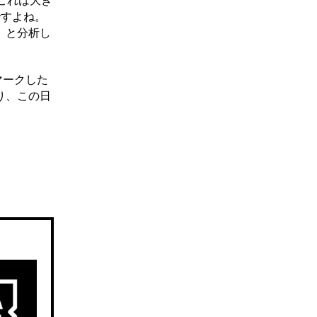
これは大き
ですよね。
」と分析し
マークした
り、この日