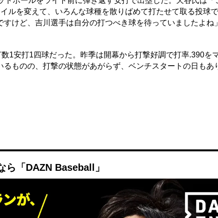
ットボールをライト前に弾き返す安打で出塁した。天谷氏は「
タイルを変えて、いろんな球種を散りばめて打たせて取る投球
ですけど、吉川選手は自分の打つべき球を待っていましたよね
数1安打1四球だった。昨季は開幕から打撃好調で打率.390を
いるものの、打撃の状態があがらず、ベンチスタートの日もあ
DAZN Baseball」