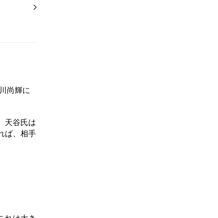
川尚輝に
、天谷氏は
れば、相手