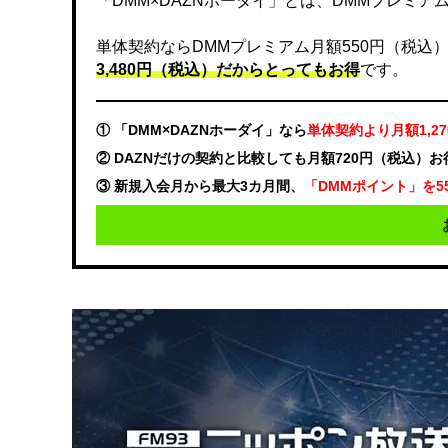
「DMM×DAZNホーダイ」とは、DMMプレミアムと
単体契約ならDMMプレミアム月額550円（税込）、DA
3,480円（税込）だからとってもお得
です。
① 「DMM×DAZNホーダイ」なら
単体契約より月額1,2
② DAZNだけの契約と比較しても月額720円（税込）
③ 新規入会月から最大3カ月間、
「DMMポイント」を5