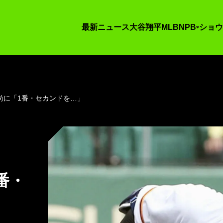
最新ニュース
大谷翔平
MLB
NPB
ショウ
尚に「1番・セカンドを…」
番・