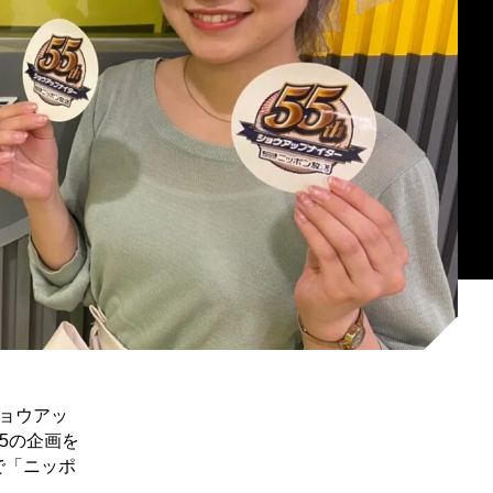
ショウアッ
55の企画を
で「ニッポ