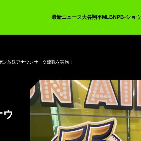
最新ニュース
大谷翔平
MLB
NPB
ショウ
ッポン放送アナウンサー交流戦を実施！
ナウ