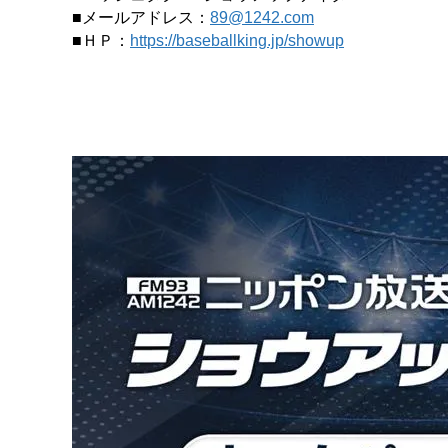
■メールアドレス：
89@1242.com
■ＨＰ：
https://baseballking.jp/showup