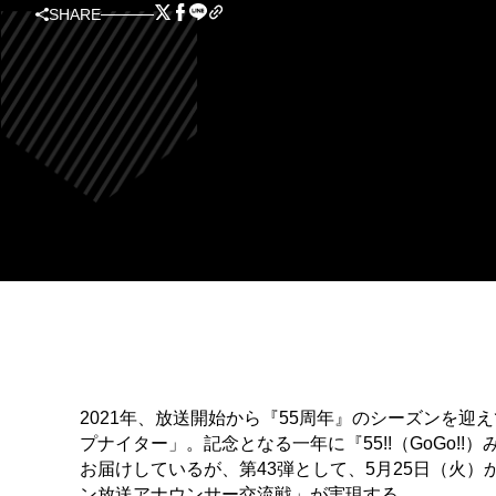
SHARE
2021年、放送開始から『55周年』のシーズンを
プナイター」。記念となる一年に『55!!（GoGo!
お届けしているが、第43弾として、5月25日（火
ン放送アナウンサー交流戦」が実現する。