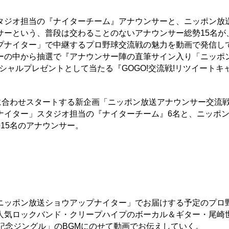
タジオ担当の『ナイターチーム』アナウンサーと、ニッポン放
サーという、普段は交わることのないアナウンサー総勢15名が
プナイター」で中継するプロ野球交流戦の魅力を動画で発信し
ーの中から抽選で『アナウンサー陣の直筆サイン入り「ニッポ
シャルプレゼントとして当たる『GOGO!交流戦!リツイートキ
に合わせスタートする新企画「ニッポン放送アナウンサー交流戦
ナイター」スタジオ担当の『ナイターチーム』6名と、ニッポ
15名のアナウンサー。
ニッポン放送ショウアップナイター」でお届けする予定のプロ
人気ロックバンド・クリープハイプのボーカル＆ギター・尾崎
記念ジングル」のBGMにのせて動画でお伝えしていく。