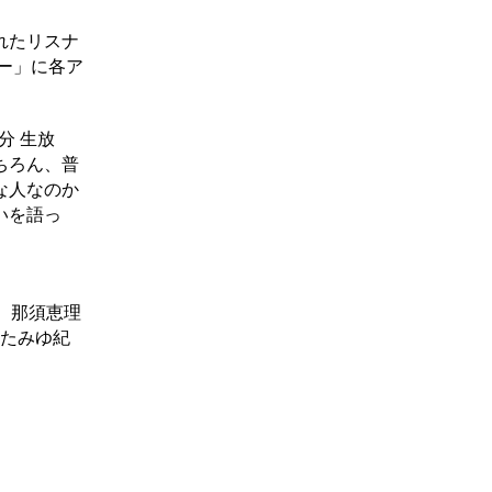
れたリスナ
ー」に各ア
分 生放
ちろん、普
な人なのか
いを語っ
正、那須恵理
ろたみゆ紀