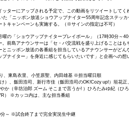
イッターにアップされる予定で、この動画をリツイートしてく
いた「ニッポン放送ショウアップナイター55周年記念ステッカ
ートキャンペーンも実施する。（※サインの指定は不可）
曜の「ショウアップナイタープレイボール」（17時30分～40
ー。前島アナウンサーは「セ・パ交流戦を盛り上げることはも
ーとニッポン放送の各番組を担当しているアナウンサーがどん
ップナイター」を身近に感じてもらいたいです」と企画への想
り、東島衣里、小笠原聖、内田雄基 ※担当曜日順
）、飯田浩司、新行市佳（飯田浩司のOK!Cozy up!）垣花
やか（辛坊治郎 ズーム そこまで言うか! ）ひろたみゆ紀（ひ
R） ※カッコ内は、主な担当番組
40分～ ※試合終了まで完全実況生中継