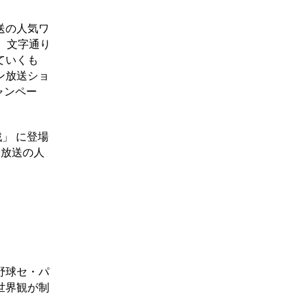
送の人気ワ
、文字通り
ていくも
ン放送ショ
ャンペー
」 に登場
ン放送の人
野球セ・パ
世界観が制