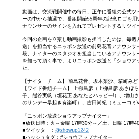
動画は、交流戦開催中の毎日、正午に番組の公式ツ
ーの中から抽選で、番組開始55周年の記念ロゴを用
ナウンサーのサインを入れてプレゼントするリツイ
今回の企画を立案し動画撮影も担当したのは、毎週月
送）を担当するニッポン放送の前島花音アナウンサ
段、ナイターのスタジオを担当しているアナウンサ
を知って頂く事で、よりニッポン放送と「ショウア
た。
【ナイターチーム】 前島花音、坂本梨沙、箱崎みど
【ワイド番組チーム】 上柳昌彦（上柳昌彦 あさぼらけ
子、熊谷実帆（垣花正 あなたとハッピー!）、増山さ
のサンデー早起き有楽町）、吉田尚紀（ミューコミV
「ニッポン放送ショウアップナイター」
■放送日時：火～金曜 17時30分～／土、日曜 17時
■ツイッター：
@showup1242
■ハッシュタグ：#ショウアップナイター