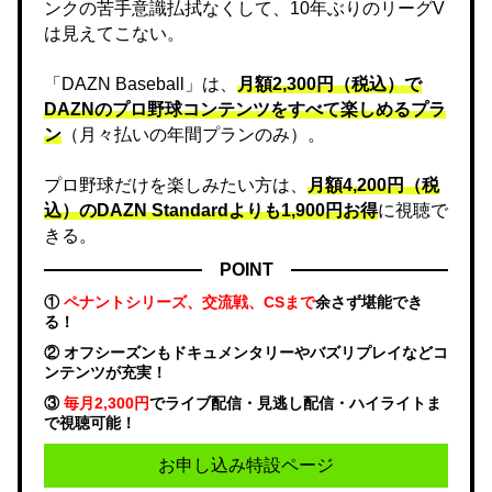
ンクの苦手意識払拭なくして、10年ぶりのリーグV
は見えてこない。
「DAZN Baseball」は、
月額2,300円（税込）で
DAZNのプロ野球コンテンツをすべて楽しめるプラ
ン
（月々払いの年間プランのみ）。
プロ野球だけを楽しみたい方は、
月額4,200円（税
込）のDAZN Standard​よりも1,900円お得
に視聴で
きる。
POINT
①
ペナントシリーズ、交流戦、CSまで
余さず堪能でき
る！
② オフシーズンもドキュメンタリーやバズリプレイなどコ
ンテンツが充実！
③
毎月2,300円
でライブ配信・見逃し配信・ハイライトま
で視聴可能！
お申し込み特設ページ