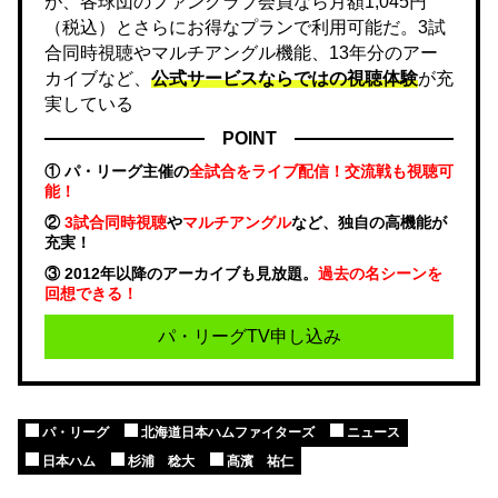
が、各球団のファンクラブ会員なら月額1,045円
（税込）とさらにお得なプランで利用可能だ。3試
合同時視聴やマルチアングル機能、13年分のアー
カイブなど、
公式サービスならではの視聴体験
が充
実している
POINT
① パ・リーグ主催の
全試合をライブ配信！交流戦も視聴可
能！
②
3試合同時視聴
や
マルチアングル
など、独自の高機能が
充実！
③ 2012年以降のアーカイブも見放題。
過去の名シーンを
回想できる！
パ・リーグTV申し込み
パ・リーグ
北海道日本ハムファイターズ
ニュース
日本ハム
杉浦 稔大
髙濱 祐仁