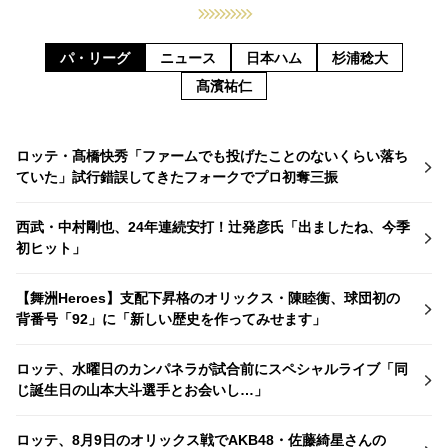
パ・リーグ
ニュース
日本ハム
杉浦稔大
髙濱祐仁
ロッテ・髙橋快秀「ファームでも投げたことのないくらい落ち
ていた」試行錯誤してきたフォークでプロ初奪三振
西武・中村剛也、24年連続安打！辻発彦氏「出ましたね、今季
初ヒット」
【舞洲Heroes】支配下昇格のオリックス・陳睦衡、球団初の
背番号「92」に「新しい歴史を作ってみせます」
ロッテ、水曜日のカンパネラが試合前にスペシャルライブ「同
じ誕生日の山本大斗選手とお会いし…」
ロッテ、8月9日のオリックス戦でAKB48・佐藤綺星さんの