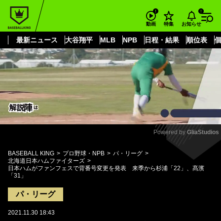
もっと見る
arrow_forward_ios
お知らせ
動画
特集
最新ニュース
大谷翔平
MLB
NPB
日程・結果
順位表
Powered by 
GliaStudios
Mute
BASEBALL KING
プロ野球・NPB
パ・リーグ
北海道日本ハムファイターズ
日本ハムがファンフェスで背番号変更を発表 来季から杉浦「22」、髙濱
「31」
パ・リーグ
2021.11.30 18:43