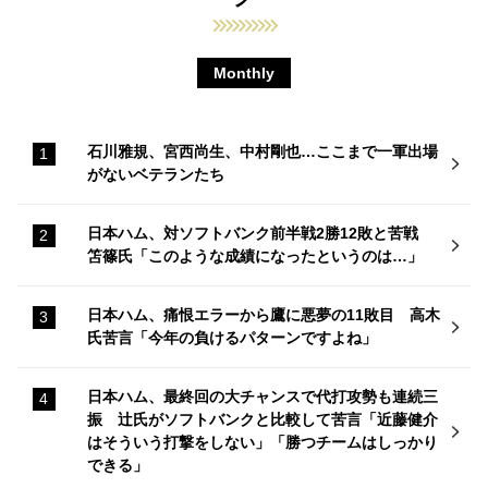
Monthly
石川雅規、宮西尚生、中村剛也…ここまで一軍出場
がないベテランたち
日本ハム、対ソフトバンク前半戦2勝12敗と苦戦
笘篠氏「このような成績になったというのは…」
日本ハム、痛恨エラーから鷹に悪夢の11敗目 高木
氏苦言「今年の負けるパターンですよね」
日本ハム、最終回の大チャンスで代打攻勢も連続三
振 辻氏がソフトバンクと比較して苦言「近藤健介
はそういう打撃をしない」「勝つチームはしっかり
できる」