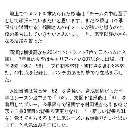
壇上でコメントを求められた杉浦は「チームの中心選手
として頑張っていきたいと思います。まだ22番は（今季
限りで退団する）鶴岡さんのイメージが強いと思うので、
僕の番号にしていきたいと思います」と、来季以降のさら
なる活躍を誓った。
髙濱は横浜高から2014年のドラフト7位で日本ハムに入
団し、7年目の今季はキャリアハイの107試合に出場。打
率.262（367－96）、プロ初本塁打・初打点を含む8本塁
打、43打点を記録し、パンチ力ある打撃で存在感を示し
た。
入団当初は背番号「62」を背負い、育成契約だった昨
年はシーズン途中まで「162」、支配下復帰後は「91」を
着用してプレー。今季限りで退団する村田透から引き継ぐ
形で自身3度目の背番号変更となり、「（新しい背番号31
を）覚えてもらえるように来シーズンも頑張りたいと思い
ます」と意気込みを口にした。