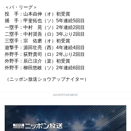
＜パ・リーグ＞
投 手：山本由伸（オ）初受賞
捕 手：甲斐拓也（ソ）5年連続5回目
一塁手：中村 晃（ソ）2年連続2回目
二塁手：中村奨吾（ロ）3年ぶり2回目
三塁手：宗 佑磨（オ）初受賞
遊撃手：源田壮亮（西）4年連続4回目
外野手：荻野貴司（ロ）2年ぶり2回目
外野手：辰己涼介（楽）初受賞
外野手：柳田悠岐（ソ）2年連続6回目
（ニッポン放送ショウアップナイター）
ADVERTISEMENT