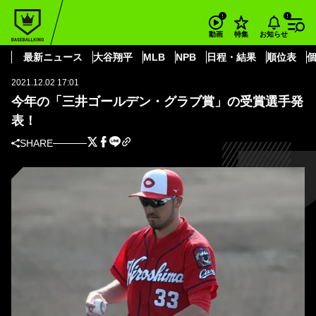
BASEBALL KING
ショウアップナイター
今年の「三井ゴールデン・グラブ賞」の受賞選手発表！
お知らせ
動画
特集
ショウアップナイター
最新ニュース
大谷翔平
MLB
NPB
日程・結果
順位表
2021.12.02 17:01
今年の「三井ゴールデン・グラブ賞」の受賞選手発
表！
SHARE