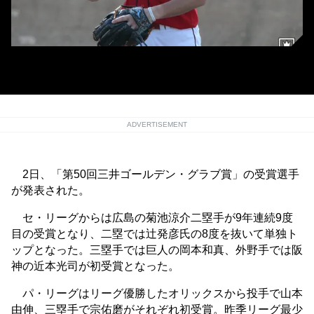
広島・菊池涼介
ADVERTISEMENT
2日、「第50回三井ゴールデン・グラブ賞」の受賞選手
が発表された。
セ・リーグからは広島の菊池涼介二塁手が9年連続9度
目の受賞となり、二塁では辻発彦氏の8度を抜いて単独ト
ップとなった。三塁手では巨人の岡本和真、外野手では阪
神の近本光司が初受賞となった。
パ・リーグはリーグ優勝したオリックスから投手で山本
由伸、三塁手で宗佑磨がそれぞれ初受賞。昨季リーグ最少