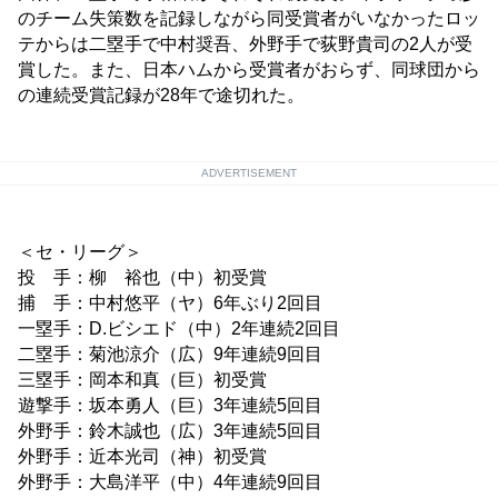
のチーム失策数を記録しながら同受賞者がいなかったロッ
テからは二塁手で中村奨吾、外野手で荻野貴司の2人が受
賞した。また、日本ハムから受賞者がおらず、同球団から
の連続受賞記録が28年で途切れた。
ADVERTISEMENT
＜セ・リーグ＞
投 手：柳 裕也（中）初受賞
捕 手：中村悠平（ヤ）6年ぶり2回目
一塁手：D.ビシエド（中）2年連続2回目
二塁手：菊池涼介（広）9年連続9回目
三塁手：岡本和真（巨）初受賞
遊撃手：坂本勇人（巨）3年連続5回目
外野手：鈴木誠也（広）3年連続5回目
外野手：近本光司（神）初受賞
外野手：大島洋平（中）4年連続9回目