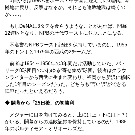
5日からはDeNAをホーム・甲子園に迎えての3連戦。本
拠地に戻り、反撃はなるか。それとも連敗地獄は続くの
か……。
もしDeNAに3タテを食らうようなことがあれば、開幕
12連敗となり、NPBの歴代ワーストに並ぶことになる。
不名誉なNPBワースト記録を保持しているのは、1955
年のトンボと1979年の西武の2チームだ。
前者は1954～1956年の3年間だけ活動していた、パ・
リーグ8球団目のいわゆる“寄せ集め”球団。後者はクラウ
ンライターから西武に生まれ変わり、福岡から所沢に移転
した1年目のシーズンだった。どちらも“言い訳”ができる
陣容だったといえるだろう。
◆ 開幕から「25日後」の初勝利
メジャーに目を向けてみると、上には上（下には下？）
がいる。開幕からの連敗記録を保持しているのが、1988
年のボルティモア・オリオールズだ。