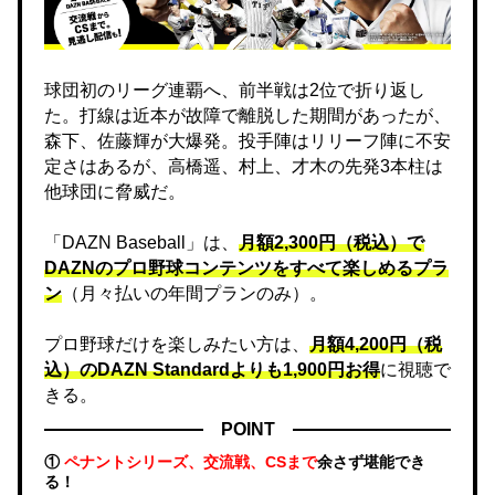
球団初のリーグ連覇へ、前半戦は2位で折り返し
た。打線は近本が故障で離脱した期間があったが、
森下、佐藤輝が大爆発。投手陣はリリーフ陣に不安
定さはあるが、高橋遥、村上、才木の先発3本柱は
他球団に脅威だ。
「DAZN Baseball」は、
月額2,300円（税込）で
DAZNのプロ野球コンテンツをすべて楽しめるプラ
ン
（月々払いの年間プランのみ）。
プロ野球だけを楽しみたい方は、
月額4,200円（税
込）のDAZN Standard​よりも1,900円お得
に視聴で
きる。
POINT
①
ペナントシリーズ、交流戦、CSまで
余さず堪能でき
る！