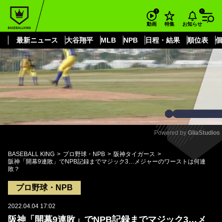
もっと見る
arrow_forward_ios
お知らせ
動画
特集
最新ニュース
大谷翔平
MLB
NPB
日程・結果
順位表
Powered by 
GliaStudios
Mute
BASEBALL KING
プロ野球・NPB
阪神タイガース
阪神「開幕9連敗」でNPB記録までマジック3…メジャーのワーストは何連
敗？
プロ野球・NPB
2022.04.04 17:02
阪神「開幕9連敗」でNPB記録までマジック3…メ