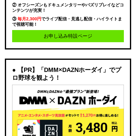
② オフシーズンもドキュメンタリーやバズリプレイなどコ
ンテンツが充実！
③
毎月2,300円
でライブ配信・見逃し配信・ハイライトま
で視聴可能！
お申し込み特設ページ
【PR】「DMM×DAZNホーダイ」でプ
ロ野球を観よう！