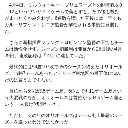
4月4日、ミルウォーキー・ブリュワーズとの開幕戦を0
－12というワンサイドゲームで落とすと、その後も投打
がまったくかみ合わず。6連敗を喫した直後には、早くも
カル・リプケン・シニア監督が解任される事態に発展し
た。
さらに新指揮官フランク・ロビンソン監督の下でもチー
ムは活性化せず、シーズン初勝利は開幕から25日後の4月
29日。連敗記録は「21」に達していた。
最終的には54勝107敗でそのシーズン終えたオリオール
ズ。当時7チームあったア・リーグ東地区の最下位に沈ん
だのは言うまでもない。
首位から5位は3.5ゲーム差、6位までも11ゲーム差とい
う大混戦のなか、オリオールズは首位から34.5ゲーム差と
いう“一人負け”状態だった。
ただし、その年のオリオールズはチーム史上最悪のシー
ズンを送ったわけではなかった。