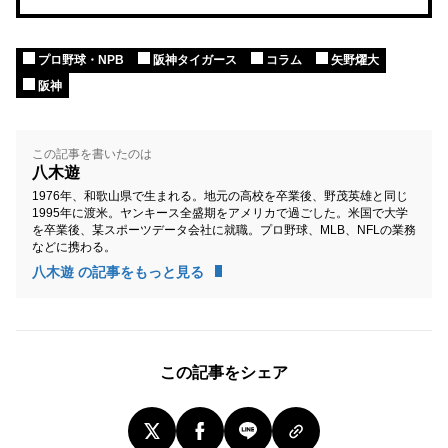
プロ野球・NPB
阪神タイガース
コラム
矢野燿大
阪神
この記事を書いたのは
八木遊
1976年、和歌山県で生まれる。地元の高校を卒業後、野茂英雄と同じ
1995年に渡米。ヤンキース全盛期をアメリカで過ごした。米国で大学
を卒業後、某スポーツデータ会社に就職。プロ野球、MLB、NFLの業務
などに携わる。
八木遊 の記事をもっと見る
この記事をシェア