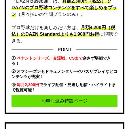
「DAZN Baseball」は、
月額2,300円（税込）で
DAZNのプロ野球コンテンツをすべて楽しめるプラ
ン
（月々払いの年間プランのみ）。
プロ野球だけを楽しみたい方は、
月額4,200円（税
込）のDAZN Standard​よりも1,900円お得
に視聴で
きる。
POINT
①
ペナントシリーズ、交流戦、CSまで
余さず堪能でき
る！
② オフシーズンもドキュメンタリーやバズリプレイなどコ
ンテンツが充実！
③
毎月2,300円
でライブ配信・見逃し配信・ハイライトま
で視聴可能！
お申し込み特設ページ