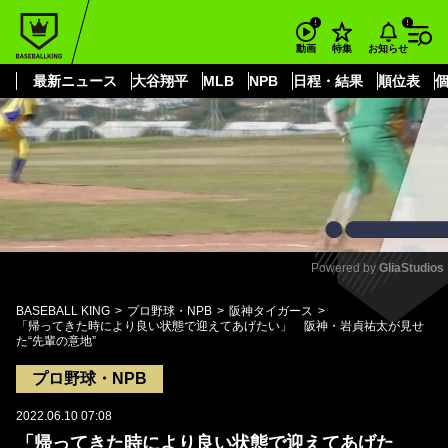
もっと見る
arrow_forward_ios
お知らせ
動画
特集
最新ニュース
大谷翔平
MLB
NPB
日程・結果
順位表
Powered by 
GliaStudios
Mute
BASEBALL KING
プロ野球・NPB
阪神タイガース
「帰ってきた時により良い状態で迎えてあげたい」 阪神・岩貞祐太が見せ
た“先輩の意地”
プロ野球・NPB
2022.06.10 07:08
「帰ってきた時により良い状態で迎えてあげた