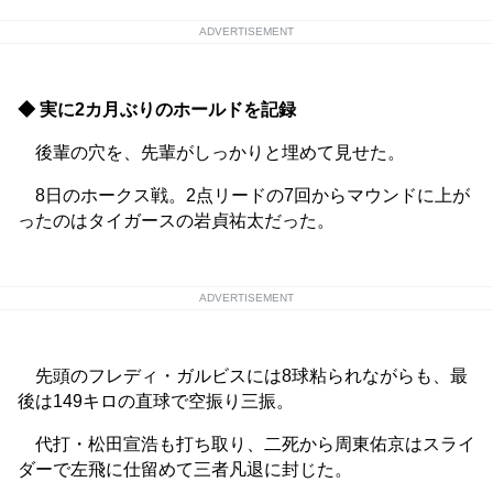
ADVERTISEMENT
◆ 実に2カ月ぶりのホールドを記録
後輩の穴を、先輩がしっかりと埋めて見せた。
8日のホークス戦。2点リードの7回からマウンドに上が
ったのはタイガースの岩貞祐太だった。
ADVERTISEMENT
先頭のフレディ・ガルビスには8球粘られながらも、最
後は149キロの直球で空振り三振。
代打・松田宣浩も打ち取り、二死から周東佑京はスライ
ダーで左飛に仕留めて三者凡退に封じた。