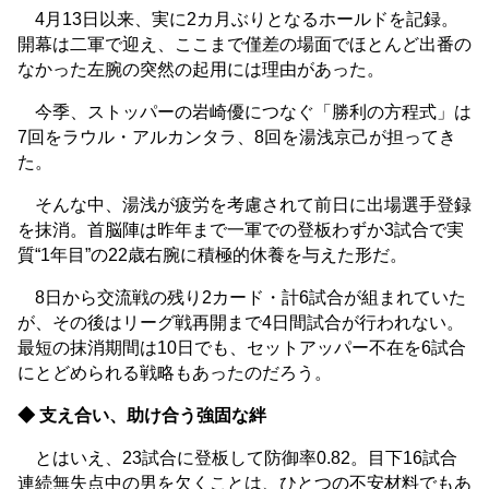
4月13日以来、実に2カ月ぶりとなるホールドを記録。
開幕は二軍で迎え、ここまで僅差の場面でほとんど出番の
なかった左腕の突然の起用には理由があった。
今季、ストッパーの岩崎優につなぐ「勝利の方程式」は
7回をラウル・アルカンタラ、8回を湯浅京己が担ってき
た。
そんな中、湯浅が疲労を考慮されて前日に出場選手登録
を抹消。首脳陣は昨年まで一軍での登板わずか3試合で実
質“1年目”の22歳右腕に積極的休養を与えた形だ。
8日から交流戦の残り2カード・計6試合が組まれていた
が、その後はリーグ戦再開まで4日間試合が行われない。
最短の抹消期間は10日でも、セットアッパー不在を6試合
にとどめられる戦略もあったのだろう。
◆ 支え合い、助け合う強固な絆
とはいえ、23試合に登板して防御率0.82。目下16試合
連続無失点中の男を欠くことは、ひとつの不安材料でもあ