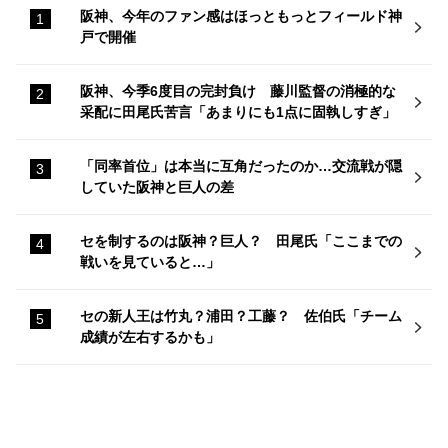
阪神、今年のファン感はほっともっとフィールド神
戸で開催
阪神、今季6度目の完封負け 藤川監督の消極的な
采配に田尾氏苦言「あまりにも1点に固執しすぎ」
「同率首位」は本当に互角だったのか…交流戦が隠
していた阪神と巨人の差
セを制するのは阪神？巨人？ 田尾氏「ここまでの
戦いを見ていると…」
セの新人王は竹丸？浦田？工藤？ 佐伯氏「チーム
成績が左右するかも」