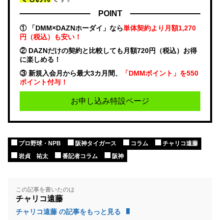
POINT
① 「DMM×DAZNホーダイ」なら
単体契約より月額1,270
円（税込）も安い！
② DAZNだけの契約と比較しても月額720円（税込）お得
に楽しめる！
③ 新規入会月から最大3カ月間、
「DMMポイント」を550
ポイント付与！
お申し込み特設ページ
プロ野球・NPB
阪神タイガース
コラム
チャリコ遠藤
岩貞 祐太
番記者コラム
阪神
この記事を書いたのは
チャリコ遠藤
チャリコ遠藤 の記事をもっと見る