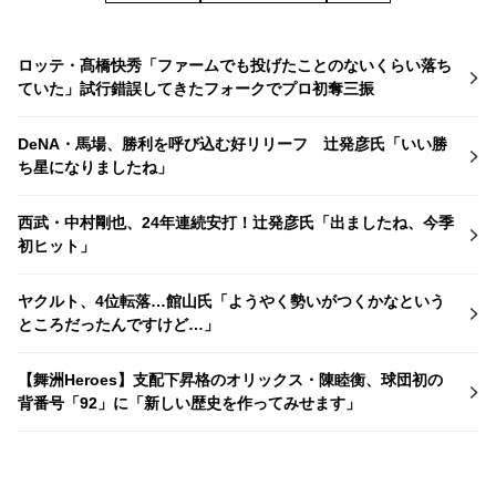
ロッテ・髙橋快秀「ファームでも投げたことのないくらい落ち
ていた」試行錯誤してきたフォークでプロ初奪三振
DeNA・馬場、勝利を呼び込む好リリーフ 辻発彦氏「いい勝
ち星になりましたね」
西武・中村剛也、24年連続安打！辻発彦氏「出ましたね、今季
初ヒット」
ヤクルト、4位転落…館山氏「ようやく勢いがつくかなという
ところだったんですけど…」
【舞洲Heroes】支配下昇格のオリックス・陳睦衡、球団初の
背番号「92」に「新しい歴史を作ってみせます」