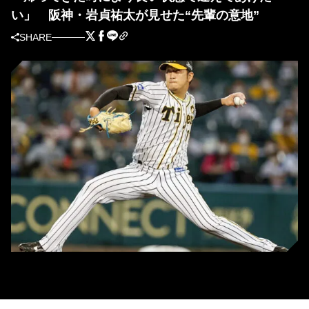
い」 阪神・岩貞祐太が見せた“先輩の意地”
SHARE
阪神・岩貞祐太 (C) Kyodo News