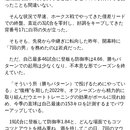
ったことも間違いない。
そんな状況で早速、ホークス戦でやってきた僅差リード
での終盤。直近の3試合を零封し、好調をキープしてきた
背番号17に白羽の矢が立った。
そもそも、先発から中継ぎに転向した昨年、開幕時に
「7回の男」を務めたのは岩貞だった。
ただ、自己最多46試合に登板も防御率は4.66、勝ちパ
ターンでの起用は少なくなり、不本意な形でシーズンを終
えていた。
「そういう所（勝ちパターン）で投げるためにやってい
る」と“復権”を期した2022年。オフシーズンから精力的に
取り組んだウエートトレーニングの効果がボールに現れ始
め、今季の直球は自己最速の153キロを計測するまでパワ
ーアップしている。
19試合に登板して防御率1.84と、どんな場面でもコツ
コツとアウトを積み重ね、満を持してこの日、7回のマウ