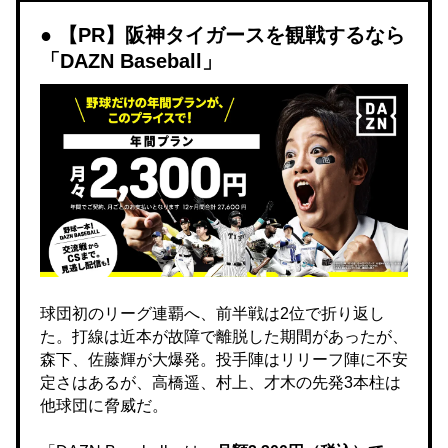
【PR】阪神タイガースを観戦するなら
「DAZN Baseball」
球団初のリーグ連覇へ、前半戦は2位で折り返し
た。打線は近本が故障で離脱した期間があったが、
森下、佐藤輝が大爆発。投手陣はリリーフ陣に不安
定さはあるが、高橋遥、村上、才木の先発3本柱は
他球団に脅威だ。