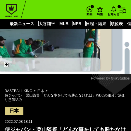
もっと見る
arrow_forward_ios
お知らせ
動画
特集
最新ニュース
大谷翔平
MLB
NPB
日程・結果
順位表
Powered by 
GliaStudios
Mute
BASEBALL KING
日本
侍ジャパン・栗山監督「どんな事をしても勝たなければ」WBCの組分け決ま
り意気込み
日本
2022.07.08 18:11
侍ジャパン・栗山監督「どんな事をしても勝たなけ