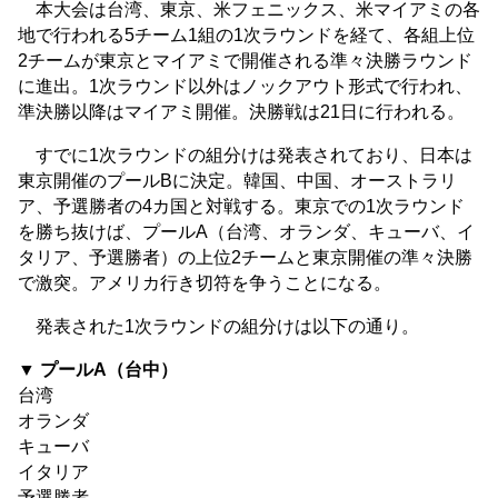
本大会は台湾、東京、米フェニックス、米マイアミの各
地で行われる5チーム1組の1次ラウンドを経て、各組上位
2チームが東京とマイアミで開催される準々決勝ラウンド
に進出。1次ラウンド以外はノックアウト形式で行われ、
準決勝以降はマイアミ開催。決勝戦は21日に行われる。
すでに1次ラウンドの組分けは発表されており、日本は
東京開催のプールBに決定。韓国、中国、オーストラリ
ア、予選勝者の4カ国と対戦する。東京での1次ラウンド
を勝ち抜けば、プールA（台湾、オランダ、キューバ、イ
タリア、予選勝者）の上位2チームと東京開催の準々決勝
で激突。アメリカ行き切符を争うことになる。
発表された1次ラウンドの組分けは以下の通り。
▼ プールA（台中）
台湾
オランダ
キューバ
イタリア
予選勝者