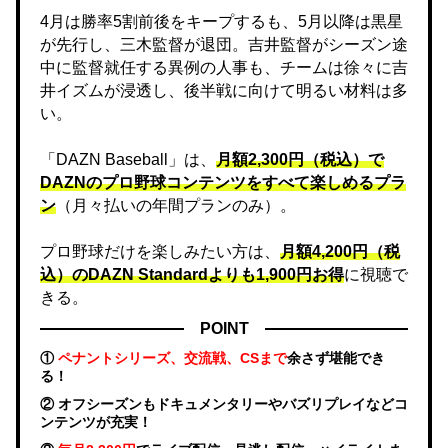
4月は勝率5割前後をキープするも、5月以降は黒星
が先行し、三木監督が退団。吉井監督がシーズン途
中に監督就任する異例の人事も、チームは徐々に吉
井イズムが浸透し、後半戦に向けて明るい材料は多
い。
「DAZN Baseball」は、
月額2,300円（税込）で
DAZNのプロ野球コンテンツをすべて楽しめるプラ
ン
（月々払いの年間プランのみ）。
プロ野球だけを楽しみたい方は、
月額4,200円（税
込）のDAZN Standard​よりも1,900円お得
に視聴で
きる。
POINT
①
ペナントシリーズ、交流戦、CSまで
余さず堪能でき
る！
② オフシーズンもドキュメンタリーやバズリプレイなどコ
ンテンツが充実！