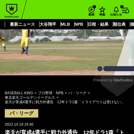
もっと見る
arrow_forward_ios
お知らせ
動画
特集
最新ニュース
大谷翔平
MLB
NPB
日程・結果
順位表
Powered by 
GliaStudios
Mute
BASEBALL KING
プロ野球・NPB
パ・リーグ
東北楽天ゴールデンイーグルス
楽天が育成4選手に戦力外通告 12年ドラ1森「トライアウトは受けない」
パ・リーグ
2022.10.19 16:40
楽天が育成4選手に戦力外通告 12年ドラ1森「ト