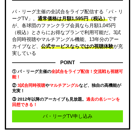
パ・リーグ主催の全試合をライブ配信する「パ・リ
ーグTV」。
通常価格は月額1,595円（税込）
です
が、各球団のファンクラブ会員なら月額1,045円
（税込）とさらにお得なプランで利用可能だ。3試
合同時視聴やマルチアングル機能、13年分のアー
カイブなど、
公式サービスならではの視聴体験
が充
実している
POINT
① パ・リーグ主催の
全試合をライブ配信！交流戦も視聴可
能！
②
3試合同時視聴
や
マルチアングル
など、独自の高機能が
充実！
③ 2012年以降のアーカイブも見放題。
過去の名シーンを
回想できる！
パ・リーグTV申し込み