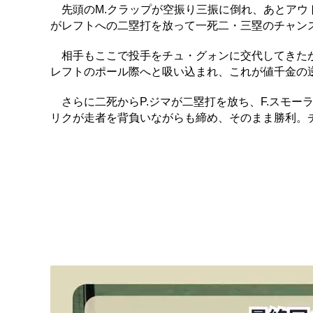
先頭のM.クラップが空振り三振に倒れ、あとアウト
がレフトへの二塁打を放って一死二・三塁のチャン
相手もここで投手をチュ・グォンに交代してきたが
レフトのポール際へと吸い込まれ、これが値千金の逆
さらに二死からP.ジマが二塁打を放ち、F.スモーラ
リクが走者を背負いながらも締め、そのまま勝利。