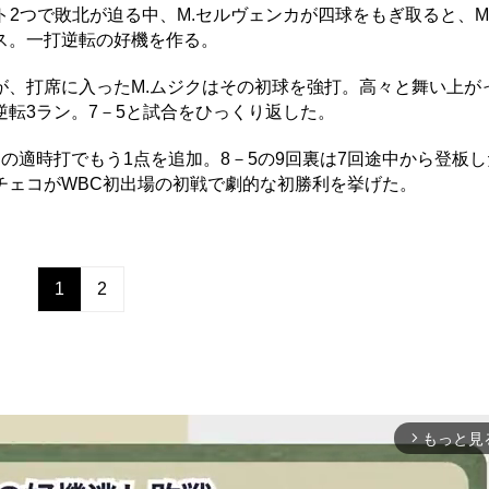
2つで敗北が迫る中、M.セルヴェンカが四球をもぎ取ると、M
ス。一打逆転の好機を作る。
、打席に入ったM.ムジクはその初球を強打。高々と舞い上が
転3ラン。7－5と試合をひっくり返した。
の適時打でもう1点を追加。8－5の9回裏は7回途中から登板し
チェコがWBC初出場の初戦で劇的な初勝利を挙げた。
1
2
もっと見
arrow_forward_ios