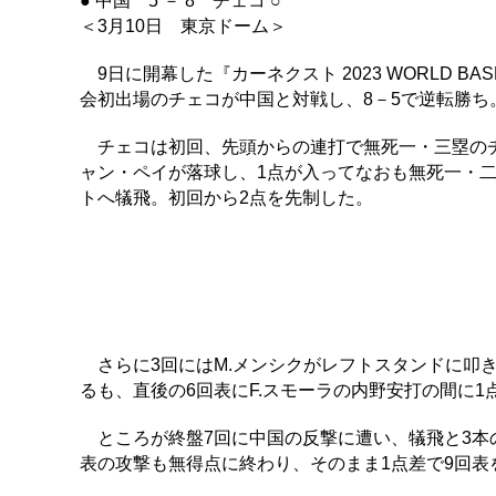
● 中国 5 － 8 チェコ ○
＜3月10日 東京ドーム＞
9日に開幕した『カーネクスト 2023 WORLD BAS
会初出場のチェコが中国と対戦し、8－5で逆転勝ち
チェコは初回、先頭からの連打で無死一・三塁のチ
ャン・ペイが落球し、1点が入ってなおも無死一・二
トへ犠飛。初回から2点を先制した。
さらに3回にはM.メンシクがレフトスタンドに叩き
るも、直後の6回表にF.スモーラの内野安打の間に1
ところが終盤7回に中国の反撃に遭い、犠飛と3本の
表の攻撃も無得点に終わり、そのまま1点差で9回表