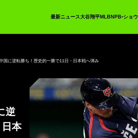
最新ニュース
大谷翔平
MLB
NPB
ショウ
中国に逆転勝ち！歴史的一勝で11日・日本戦へ弾み
に逆
・日本