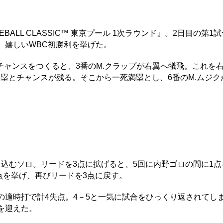
EBALL CLASSIC™ 東京プール 1次ラウンド』。2日目の第1
。嬉しいWBC初勝利を挙げた。
ャンスをつくると、3番のM.クラップが右翼へ犠飛。これを
塁とチャンスが残る。そこから一死満塁とし、6番のM.ムジク
込むソロ。リードを3点に拡げると、5回に内野ゴロの間に1点
点を挙げ、再びリードを3点に戻す。
適時打で計4失点。4－5と一気に試合をひっくり返されてしま
を迎えた。