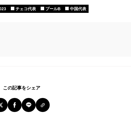
023
チェコ代表
プールB
中国代表
Mute
この記事をシェア