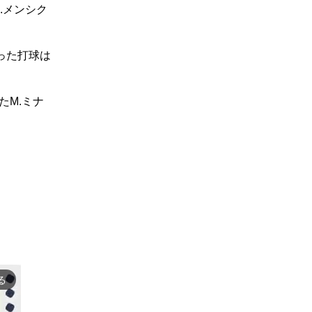
.メンシク
った打球は
たM.ミナ
る