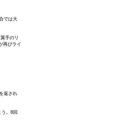
試合では大
右翼手のリ
が再びライ
を返され
う。8回