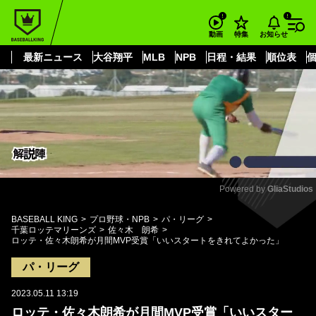
もっと見る
arrow_forward_ios
お知らせ
動画
特集
最新ニュース
大谷翔平
MLB
NPB
日程・結果
順位表
Powered by 
GliaStudios
Mute
BASEBALL KING
プロ野球・NPB
パ・リーグ
千葉ロッテマリーンズ
佐々木 朗希
ロッテ・佐々木朗希が月間MVP受賞「いいスタートをきれてよかった」
パ・リーグ
2023.05.11 13:19
ロッテ・佐々木朗希が月間MVP受賞「いいスター