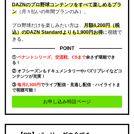
DAZNのプロ野球コンテンツをすべて楽しめるプラ
ン
（月々払いの年間プランのみ）。
プロ野球だけを楽しみたい方は、
月額4,200円（税
込）のDAZN Standard​よりも1,900円お得
に視聴で
きる。
POINT
①
ペナントシリーズ、交流戦、CSまで
余さず堪能でき
る！
② オフシーズンもドキュメンタリーやバズリプレイなどコ
ンテンツが充実！
③
毎月2,300円
でライブ配信・見逃し配信・ハイライトま
で視聴可能！
お申し込み特設ページ