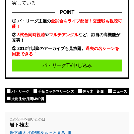
実している
POINT
① パ・リーグ主催の
全試合をライブ配信！交流戦も視聴可
能！
②
3試合同時視聴
や
マルチアングル
など、独自の高機能が
充実！
③ 2012年以降のアーカイブも見放題。
過去の名シーンを
回想できる！
パ・リーグTV申し込み
パ・リーグ
千葉ロッテマリーンズ
佐々木 朗希
ニュース
大樹生命月間MVP賞
この記事を書いたのは
岩下雄太
岩下雄太 の記事をもっと見る