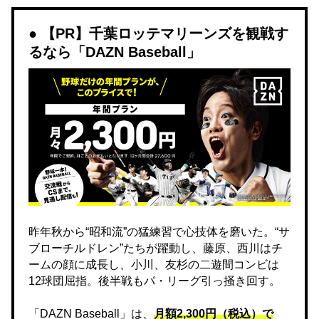
【PR】千葉ロッテマリーンズを観戦す
るなら「DAZN Baseball」
昨年秋から“昭和流”の猛練習で心技体を磨いた。“サ
ブローチルドレン”たちが躍動し、藤原、西川はチ
ームの顔に成長し、小川、友杉の二遊間コンビは
12球団屈指。後半戦もパ・リーグ引っ掻き回す。
「DAZN Baseball」は、
月額2,300円（税込）で