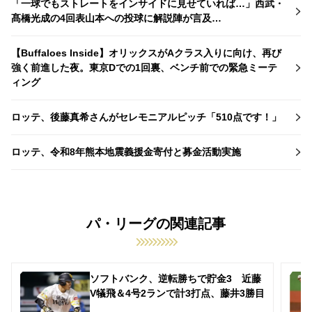
「一球でもストレートをインサイドに見せていれば…」西武・
髙橋光成の4回表山本への投球に解説陣が言及…
【Buffaloes Inside】オリックスがAクラス入りに向け、再び
強く前進した夜。東京Dでの1回裏、ベンチ前での緊急ミーテ
ィング
ロッテ、後藤真希さんがセレモニアルピッチ「510点です！」
ロッテ、令和8年熊本地震義援金寄付と募金活動実施
パ・リーグの関連記事
ソフトバンク、逆転勝ちで貯金3 近藤
V犠飛＆4号2ランで計3打点、藤井3勝目