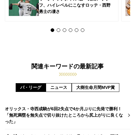
フ、ハイレベルにこなすロッテ・西野
勇士の凄さ
関連キーワードの最新記事
パ・リーグ
ニュース
大樹生命月間MVP賞
オリックス・寺西成騎が6回2失点で4か月ぶりに先発で勝利！
「無死満塁を無失点で切り抜けたところから尻上がりに良くな
った」