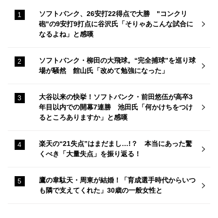
ソフトバンク、26安打22得点で大勝 "コンクリ
砲"の9安打9打点に谷沢氏「そりゃあこんな試合に
なるよね」と感嘆
ソフトバンク・柳田の大飛球。“完全捕球”を巡り球
場が騒然 館山氏「改めて勉強になった」
大谷以来の快挙！ソフトバンク・前田悠伍が高卒3
年目以内での開幕7連勝 池田氏「何かけちをつけ
るところありますか」と感嘆
楽天の“21失点”はまだまし…!？ 本当にあった驚
くべき「大量失点」を振り返る！
鷹の韋駄天・周東が結婚！「育成選手時代からいつ
も隣で支えてくれた」30歳の一般女性と