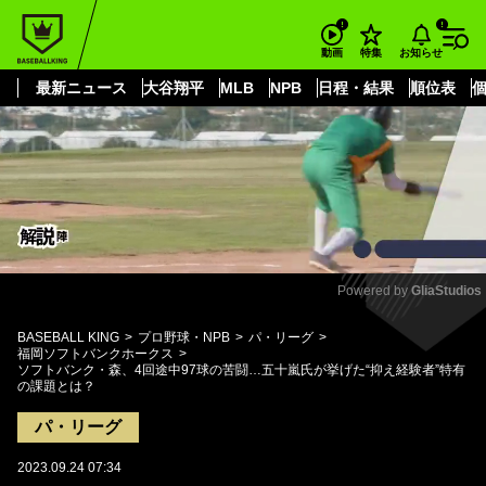
もっと見る
arrow_forward_ios
お知らせ
動画
特集
最新ニュース
大谷翔平
MLB
NPB
日程・結果
順位表
Powered by 
GliaStudios
Mute
BASEBALL KING
プロ野球・NPB
パ・リーグ
福岡ソフトバンクホークス
ソフトバンク・森、4回途中97球の苦闘…五十嵐氏が挙げた“抑え経験者”特有
の課題とは？
パ・リーグ
2023.09.24 07:34