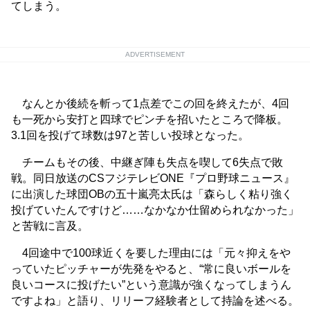
てしまう。
ADVERTISEMENT
なんとか後続を斬って1点差でこの回を終えたが、4回
も一死から安打と四球でピンチを招いたところで降板。
3.1回を投げて球数は97と苦しい投球となった。
チームもその後、中継ぎ陣も失点を喫して6失点で敗
戦。同日放送のCSフジテレビONE『プロ野球ニュース』
に出演した球団OBの五十嵐亮太氏は「森らしく粘り強く
投げていたんですけど……なかなか仕留められなかった」
と苦戦に言及。
4回途中で100球近くを要した理由には「元々抑えをや
っていたピッチャーが先発をやると、“常に良いボールを
良いコースに投げたい”という意識が強くなってしまうん
ですよね」と語り、リリーフ経験者として持論を述べる。