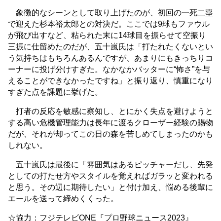
象徴的なシーンとして取り上げたのが、初回の一死二塁
で迎えた杉本裕太郎との対決だ。ここでは9球もファウル
が飛び出すなど、粘られた末に14球目を振らせて空振り
三振に仕留めたのだが、五十嵐氏は「打たれたくないとい
う気持ちはもちろんあるんですが、あまりにもきっちりコ
ーナーに投げ分けすぎた。なかなかバッターに“怖さ”を与
えることができなかったですね」と振り返り、慎重になり
すぎた点を課題に挙げた。
打者の反応を敏感に察知し、とにかく失点を避けようと
する高い危機管理能力は長年に渡るクローザー経験の賜物
だが、それが却ってこの日の森を苦しめてしまったのかも
しれない。
五十嵐氏は最後に「雰囲気はあるピッチャーだし、先発
としての打たせ方やスタイルを覚えればガラッと変われる
と思う。その辺に期待したい」と付け加え、悩める後輩に
エールを送って締めくくった。
☆協力：フジテレビONE『プロ野球ニュース2023』