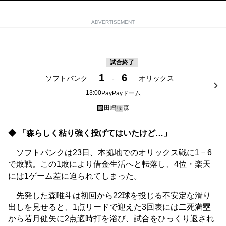
ADVERTISEMENT
試合終了
1
6
ソフトバンク
-
オリックス
13:00
PayPayドーム
田嶋
森
勝
敗
◆ 「森らしく粘り強く投げてはいたけど…」
ソフトバンクは23日、本拠地でのオリックス戦に1－6
で敗戦。この1敗により借金生活へと転落し、4位・楽天
には1ゲーム差に迫られてしまった。
先発した森唯斗は初回から22球を投じる不安定な滑り
出しを見せると、1点リードで迎えた3回表には二死満塁
から若月健矢に2点適時打を浴び、試合をひっくり返され