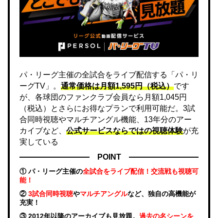
パ・リーグ主催の全試合をライブ配信する「パ・リ
ーグTV」。
通常価格は月額1,595円（税込）
です
が、各球団のファンクラブ会員なら月額1,045円
（税込）とさらにお得なプランで利用可能だ。3試
合同時視聴やマルチアングル機能、13年分のアー
カイブなど、
公式サービスならではの視聴体験
が充
実している
POINT
① パ・リーグ主催の
全試合をライブ配信！交流戦も視聴可
能！
②
3試合同時視聴
や
マルチアングル
など、独自の高機能が
充実！
③ 2012年以降のアーカイブも見放題。
過去の名シーンを