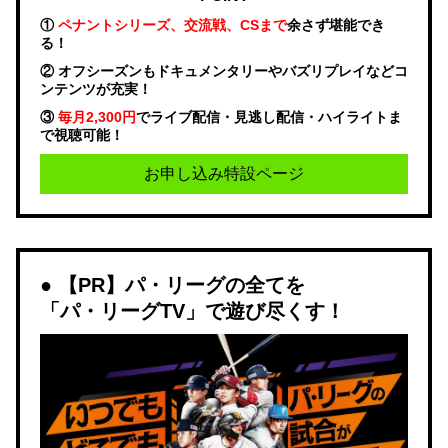
①
ペナントシリーズ、交流戦、CSまで
余さず堪能でき
る！
② オフシーズンもドキュメンタリーやバズリプレイなどコ
ンテンツが充実！
③
毎月2,300円
でライブ配信・見逃し配信・ハイライトま
で視聴可能！
お申し込み特設ページ
【PR】パ・リーグの全てを
「パ・リーグTV」で遊び尽くす！