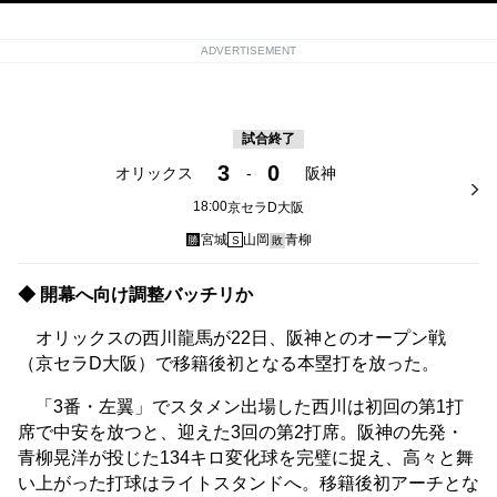
ADVERTISEMENT
試合終了
3
0
オリックス
-
阪神
18:00
京セラD大阪
宮城
山岡
青柳
勝
S
敗
◆ 開幕へ向け調整バッチリか
オリックスの西川龍馬が22日、阪神とのオープン戦
（京セラD大阪）で移籍後初となる本塁打を放った。
「3番・左翼」でスタメン出場した西川は初回の第1打
席で中安を放つと、迎えた3回の第2打席。阪神の先発・
青柳晃洋が投じた134キロ変化球を完璧に捉え、高々と舞
い上がった打球はライトスタンドへ。移籍後初アーチとな