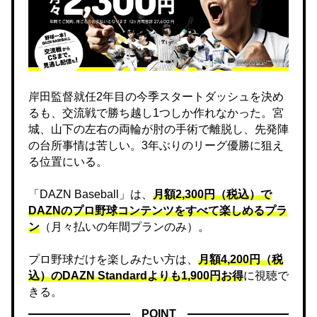
岸田監督就任2年目の今季スタートダッシュを決め
るも、交流戦で勝ち越し1つしか作れなかった。宮
城、山下の左右の両輪が肘の手術で離脱し、先発陣
の台所事情は苦しい。3年ぶりのリーグ優勝に狙え
る位置にいる。
「DAZN Baseball」は、
月額2,300円（税込）で
DAZNのプロ野球コンテンツをすべて楽しめるプラ
ン
（月々払いの年間プランのみ）。
プロ野球だけを楽しみたい方は、
月額4,200円（税
込）のDAZN Standard​よりも1,900円お得
に視聴で
きる。
POINT