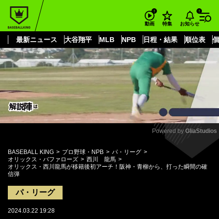
もっと見る
arrow_forward_ios
お知らせ
動画
特集
最新ニュース
大谷翔平
MLB
NPB
日程・結果
順位表
Powered by 
GliaStudios
Mute
BASEBALL KING
プロ野球・NPB
パ・リーグ
オリックス・バファローズ
西川 龍馬
オリックス・西川龍馬が移籍後初アーチ！阪神・青柳から、打った瞬間の確
信弾
パ・リーグ
2024.03.22 19:28