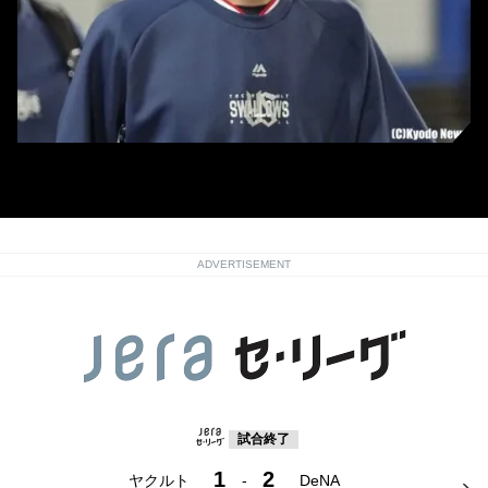
ヤクルト監督時代の髙津臣吾氏 (C)Kyodo News
ADVERTISEMENT
試合終了
1
2
ヤクルト
-
DeNA