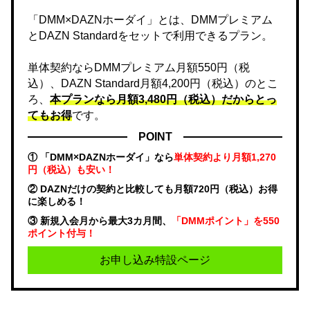
「DMM×DAZNホーダイ」とは、DMMプレミアム
とDAZN Standardをセットで利用できるプラン。
単体契約ならDMMプレミアム月額550円（税
込）、DAZN Standard月額4,200円（税込）のとこ
ろ、
本プランなら月額3,480円（税込）だからとっ
てもお得
です。
POINT
① 「DMM×DAZNホーダイ」なら
単体契約より月額1,270
円（税込）も安い！
② DAZNだけの契約と比較しても月額720円（税込）お得
に楽しめる！
③ 新規入会月から最大3カ月間、
「DMMポイント」を550
ポイント付与！
お申し込み特設ページ