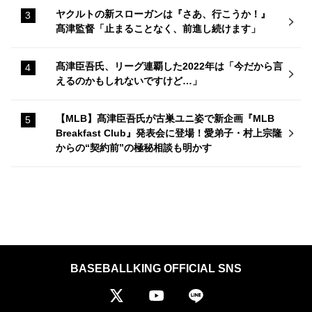
ヤクルトの新スローガンは『さあ、行こうか！』
髙津監督「止まることなく、前進し続けます」
髙津臣吾氏、リーグ連覇した2022年は「今だから言
えるのかもしれないですけど…」
【MLB】髙津臣吾氏が古巣ユニ姿で新企画『MLB
Breakfast Club』発表会に登場！愛弟子・村上宗隆
からの“契約前”の極秘相談も明かす
BASEBALLKING OFFICIAL SNS