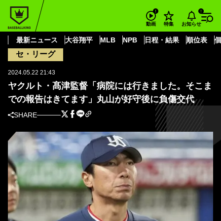
BASEBALL KING
プロ野球・NPB
セ・リーグ
東京ヤクルトスワローズ
髙津 臣吾
お知らせ
動画
特集
ヤクルト・髙津監督「病院には行きました。そこまでの報告はきてます」丸
山が好守後に負傷交代
最新ニュース
大谷翔平
MLB
NPB
日程・結果
順位表
セ・リーグ
2024.05.22 21:43
ヤクルト・髙津監督「病院には行きました。そこま
での報告はきてます」丸山が好守後に負傷交代
SHARE