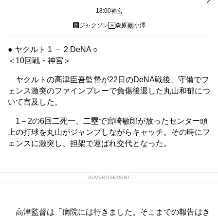
18:00
神宮
ジャクソン
森原
小澤
勝
S
敗
● ヤクルト 1 － 2 DeNA ○
＜10回戦・神宮＞
ヤクルトの高津臣吾監督が22日のDeNA戦後、守備でフ
ェンス激突のファインプレーで負傷後退した丸山和郁につ
いて言及した。
1－2の6回二死一、二塁で宮崎敏郎が放ったセンター頭
上の打球を丸山がジャンプしながらキャッチ。その時にフ
ェンスに激突し、担架で運ばれ交代となった。
ADVERTISEMENT
高津監督は「病院には行きました。そこまでの報告はき