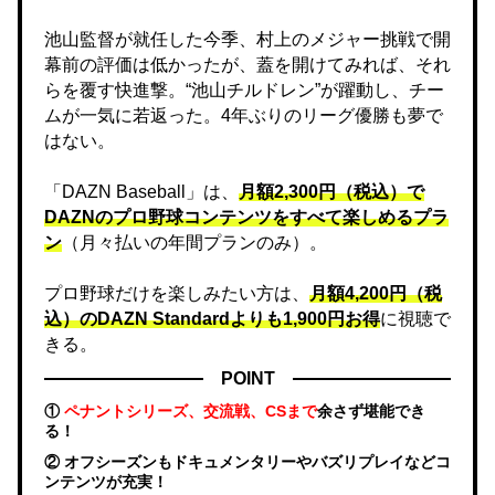
池山監督が就任した今季、村上のメジャー挑戦で開
幕前の評価は低かったが、蓋を開けてみれば、それ
らを覆す快進撃。“池山チルドレン”が躍動し、チー
ムが一気に若返った。4年ぶりのリーグ優勝も夢で
はない。
「DAZN Baseball」は、
月額2,300円（税込）で
DAZNのプロ野球コンテンツをすべて楽しめるプラ
ン
（月々払いの年間プランのみ）。
プロ野球だけを楽しみたい方は、
月額4,200円（税
込）のDAZN Standard​よりも1,900円お得
に視聴で
きる。
POINT
①
ペナントシリーズ、交流戦、CSまで
余さず堪能でき
る！
② オフシーズンもドキュメンタリーやバズリプレイなどコ
ンテンツが充実！