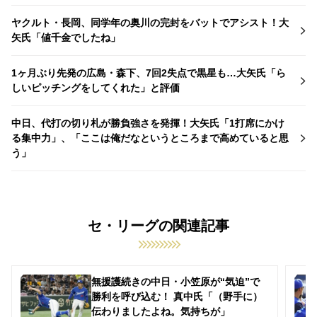
ヤクルト・長岡、同学年の奥川の完封をバットでアシスト！大
矢氏「値千金でしたね」
1ヶ月ぶり先発の広島・森下、7回2失点で黒星も…大矢氏「ら
しいピッチングをしてくれた」と評価
中日、代打の切り札が勝負強さを発揮！大矢氏「1打席にかけ
る集中力」、「ここは俺だなというところまで高めていると思
う」
セ・リーグの関連記事
無援護続きの中日・小笠原が“気迫”で
勝利を呼び込む！ 真中氏「（野手に）
伝わりましたよね。気持ちが」