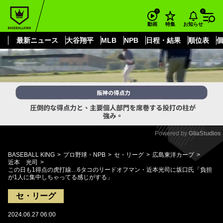
もっと見る
arrow_forward_ios
お知らせ
動画
特集
最新ニュース
大谷翔平
MLB
NPB
日程・結果
順位表
Powered by 
GliaStudios
Mute
BASEBALL KING
プロ野球・NPB
セ・リーグ
広島東洋カープ
近本 光司
この日も1得点の虎打線…6タコのリードオフマン・近本光司に坂口氏「負担
が1人に集中しちゃってる感じがする」
セ・リーグ
2024.06.27 06:00