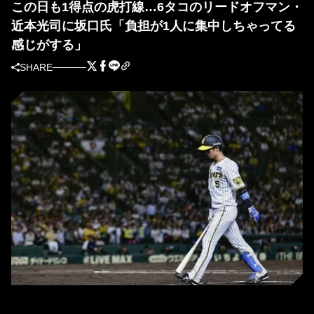
この日も1得点の虎打線…6タコのリードオフマン・
近本光司に坂口氏「負担が1人に集中しちゃってる
感じがする」
SHARE
阪神・近本光司 (C) Kyodo News