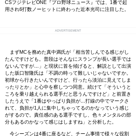
CSフジテレビONE『プロ野球ニュース』では、1番で起
用され6打数ノーヒットに終わった近本光司に注目した。
ADVERTISEMENT
まずMCを務めた真中満氏が「相当苦しんでる感じがし
たんですけども。普段はそんなにスランプが長い選手では
ないんですが…」と現状に首を傾げると、解説として出演
した坂口智隆氏は「不調の時って難しいじゃないですか。
初球から行きたいんですけど、行ったら淡泊に見えてしま
ったりとか」と心中を察しつつ同意。続けて「そういうと
ころを乗り越えられる選手だと思うんですけど」と前置き
したうえで「1番はやっぱり負担が…打線の中でマークさ
れて、負担が1人に集中しちゃってるのかなっていう感じ
がするので。責任感のある選手ですし、色々メンタルの部
分もあるのかなって感じはしますね」と分析した。
今シーズンは4番に座るなど、チーム事情で様々な役割