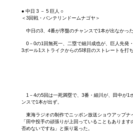
● 中日 3 － 5 巨人 ○
＜3回戦・バンテリンドームナゴヤ＞
中日の3、4番が序盤のチャンスで1本が出なかっ
0－0の1回無死一、二塁で細川成也が、巨人先発
3ボール1ストライクからの5球目のストレートを打
1－4の5回は一死満塁で、3番・細川が、田中が1
ンスで1本が出ず。
東海ラジオの制作でニッポン放送ショウアップナイ
「田中投手の頑張りが上回っていることもあります
否めないですね」と振り返った。