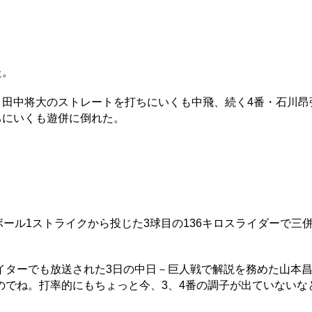
た。
・田中将大のストレートを打ちにいくも中飛、続く4番・石川昂
ちにいくも遊併に倒れた。
ボール1ストライクから投じた3球目の136キロスライダーで三
ターでも放送された3日の中日－巨人戦で解説を務めた山本
のでね。打率的にもちょっと今、3、4番の調子が出ていないな