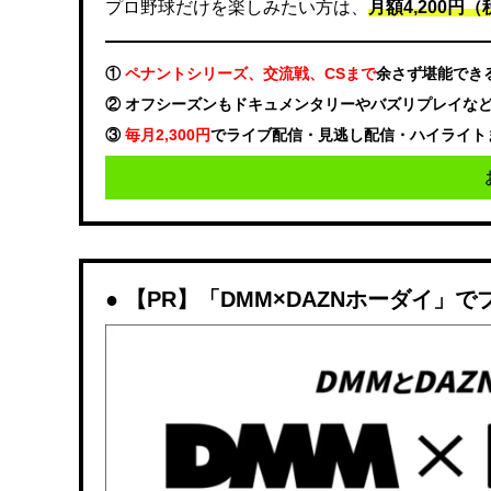
プロ野球だけを楽しみたい方は、
月額4,200円（税
①
ペナントシリーズ、交流戦、CSまで
余さず堪能でき
② オフシーズンもドキュメンタリーやバズリプレイな
③
毎月2,300円
でライブ配信・見逃し配信・ハイライト
【PR】「DMM×DAZNホーダイ」