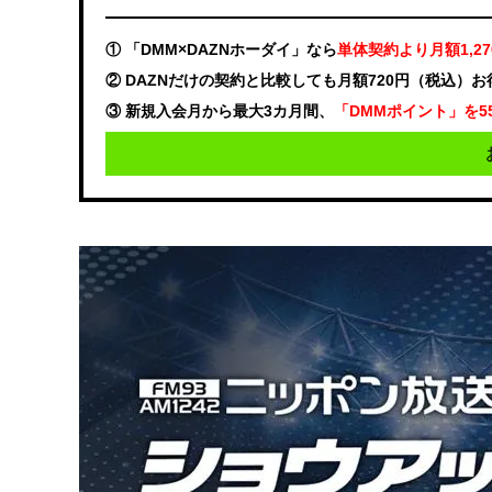
① 「DMM×DAZNホーダイ」なら
単体契約より月額1,2
② DAZNだけの契約と比較しても月額720円（税込）
③ 新規入会月から最大3カ月間、
「DMMポイント」を5