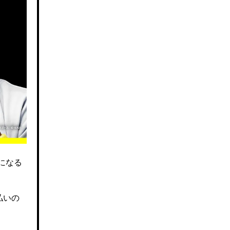
になる
払いの