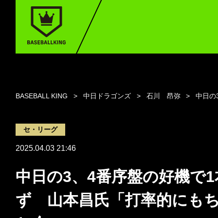
BASEBALL KING
中日ドラゴンズ
石川 昂弥
中日の
セ・リーグ
2025.04.03 21:46
中日の3、4番序盤の好機で1
ず 山本昌氏「打率的にも