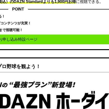
込）のDAZN Standard​よりも1,900円お得
に視聴できる。
POINT
る！
どコンテンツが充実！
まで視聴可能！
お申し込み特設ページ
でプロ野球を観よう！