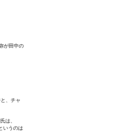
弥が田中の
併と、チャ
昌氏は、
というのは