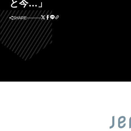
と今…」
SHARE