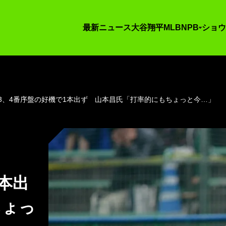
最新ニュース
大谷翔平
MLB
NPB
ショウ
3、4番序盤の好機で1本出ず 山本昌氏「打率的にもちょっと今…」
本出
ちょっ