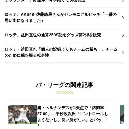
オリックス・平野佳寿、今季限りで現役引退
ロッテ、AKB48･佐藤綺星さんがセレモニアルピッチ「一番の
思い出になりました」
ロッテ、益田直也の通算250S記念グッズ第2弾を販売
ロッテ・益田直也「個人の記録よりもチームの勝ち」。チーム
のために腕を振る献身性
パ・リーグの関連記事
鷹・ヘルナンデスが4失点で「防御率
27.00」…平松政次氏「コントロールも
よくないし、良い所がない」とバッサ
リ