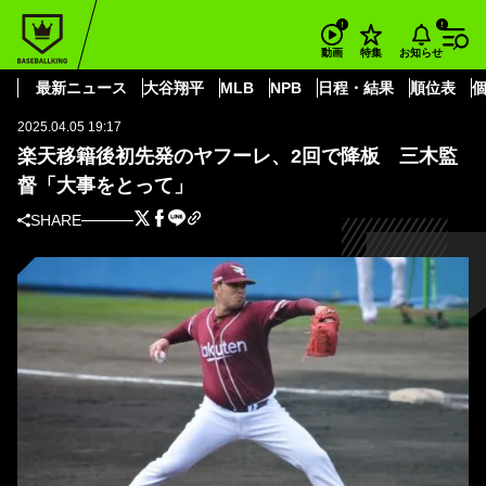
BASEBALL KING
東北楽天ゴールデンイーグルス
ヤフーレ
楽天移籍後初先発のヤフーレ、2回で降板 三木監督「大事をとって」
お知らせ
動画
特集
パ・リーグ
最新ニュース
大谷翔平
MLB
NPB
日程・結果
順位表
2025.04.05 19:17
楽天移籍後初先発のヤフーレ、2回で降板 三木監
督「大事をとって」
SHARE