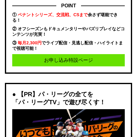
POINT
①
ペナントシリーズ、交流戦、CSまで
余さず堪能でき
る！
② オフシーズンもドキュメンタリーやバズリプレイなどコ
ンテンツが充実！
③
毎月2,300円
でライブ配信・見逃し配信・ハイライトま
で視聴可能！
お申し込み特設ページ
【PR】パ・リーグの全てを
「パ・リーグTV」で遊び尽くす！