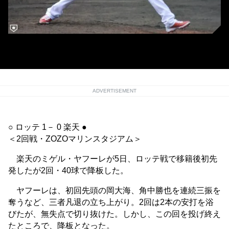
楽天のミゲル・ヤフーレ
ADVERTISEMENT
○ ロッテ 1－ 0 楽天 ●
＜2回戦・ZOZOマリンスタジアム＞
楽天のミゲル・ヤフーレが5日、ロッテ戦で移籍後初先
発したが2回・40球で降板した。
ヤフーレは、初回先頭の岡大海、角中勝也を連続三振を
奪うなど、三者凡退の立ち上がり。2回は2本の安打を浴
びたが、無失点で切り抜けた。しかし、この回を投げ終え
たところで、降板となった。