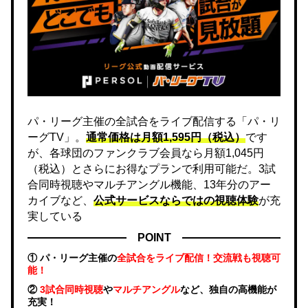
パ・リーグ主催の全試合をライブ配信する「パ・リ
ーグTV」。
通常価格は月額1,595円（税込）
です
が、各球団のファンクラブ会員なら月額1,045円
（税込）とさらにお得なプランで利用可能だ。3試
合同時視聴やマルチアングル機能、13年分のアー
カイブなど、
公式サービスならではの視聴体験
が充
実している
POINT
① パ・リーグ主催の
全試合をライブ配信！交流戦も視聴可
能！
②
3試合同時視聴
や
マルチアングル
など、独自の高機能が
充実！