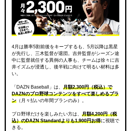
4月は勝率5割前後をキープするも、5月以降は黒星
が先行し、三木監督が退団。吉井監督がシーズン途
中に監督就任する異例の人事も、チームは徐々に吉
井イズムが浸透し、後半戦に向けて明るい材料は多
い。
「DAZN Baseball」は、
月額2,300円（税込）で
DAZNのプロ野球コンテンツをすべて楽しめるプラ
ン
（月々払いの年間プランのみ）。
プロ野球だけを楽しみたい方は、
月額4,200円（税
込）のDAZN Standard​よりも1,900円お得
に視聴で
きる。