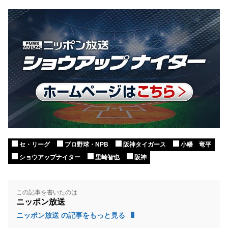
セ・リーグ
プロ野球・NPB
阪神タイガース
小幡 竜平
ショウアップナイター
里崎智也
阪神
この記事を書いたのは
ニッポン放送
ニッポン放送 の記事をもっと見る