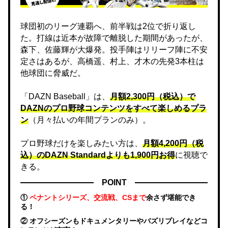
球団初のリーグ連覇へ、前半戦は2位で折り返し
た。打線は近本が故障で離脱した期間があったが、
森下、佐藤輝が大爆発。投手陣はリリーフ陣に不安
定さはあるが、高橋遥、村上、才木の先発3本柱は
他球団に脅威だ。
「DAZN Baseball」は、
月額2,300円（税込）で
DAZNのプロ野球コンテンツをすべて楽しめるプラ
ン
（月々払いの年間プランのみ）。
プロ野球だけを楽しみたい方は、
月額4,200円（税
込）のDAZN Standard​よりも1,900円お得
に視聴で
きる。
POINT
①
ペナントシリーズ、交流戦、CSまで
余さず堪能でき
る！
② オフシーズンもドキュメンタリーやバズリプレイなどコ