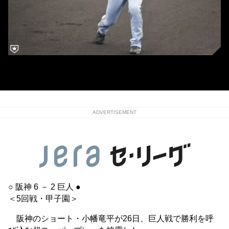
阪神・小幡竜平
ADVERTISEMENT
○ 阪神 6 － 2 巨人 ●
＜5回戦・甲子園＞
阪神のショート・小幡竜平が26日、巨人戦で勝利を呼