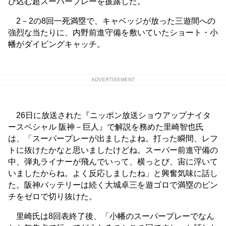
び込む超スーパープレーを披露した。
2－2の8回一死満塁で、キャベッジが放った三遊間への
強烈な当たりに、内野前進守備を敷いていたショート・小
幡がダイビングキャッチ。
ADVERTISEMENT
26日に放送された『ニッポン放送ショウアップナイタ
ースペシャル 阪神－巨人』で解説を務めた里崎智也氏
は、「スーパープレーが出ましたよね。打った瞬間、レフ
トに抜けたかなと思いましたけどね。スーパー前進守備の
中、弾丸ライナーが飛んでいって、横っとび、宙に浮いて
いましたからね。よく反応しましたね」と興奮気味に話し
た。阪神バッテリーは続く大城卓三を遊ゴロで満塁のピン
チをゼロで切り抜けた。
里崎氏は8回表終了後、「小幡のスーパープレーでなん