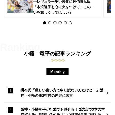
手レギュラー争い激化に佐伯貴弘氏
「木浪選手も心に火をつけて、この争
いを激しくしてほしい」
小幡 竜平の記事ランキング
Monthly
掛布氏「厳しい言い方で申し訳ないんだけど…」阪
神・小幡の第2打席の内容に苦言
阪神・小幡竜平が打撃でも魅せる！ 2試合で3本の本
塁打を放つ活躍に佐伯氏「この打者が6番で打ち出