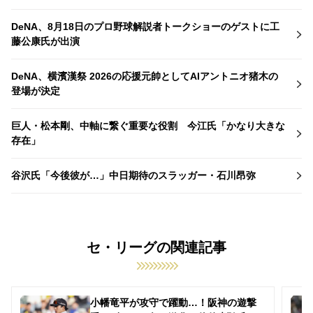
DeNA、8月18日のプロ野球解説者トークショーのゲストに工
藤公康氏が出演
DeNA、横濱漢祭 2026の応援元帥としてAIアントニオ猪木の
登場が決定
巨人・松本剛、中軸に繋ぐ重要な役割 今江氏「かなり大きな
存在」
谷沢氏「今後彼が…」中日期待のスラッガー・石川昂弥
セ・リーグの関連記事
小幡竜平が攻守で躍動…！阪神の遊撃