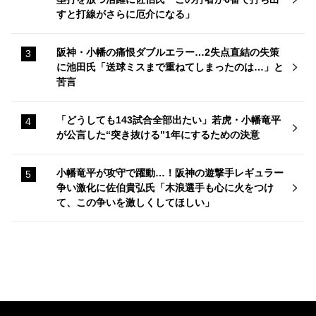
すと打線がさらに厄介になる」
阪神・小幡の痛恨ダブルエラー…2失点直結の失策
に池田氏「送球ミスまで重ねてしまったのは…」と
苦言
「どうしても143試合全部出たい」若虎・小幡竜平
が公言した“突き抜ける”1年にするための決意
小幡竜平が攻守で躍動…！阪神の遊撃手レギュラー
争い激化に佐伯貴弘氏「木浪選手も心に火をつけ
て、この争いを激しくしてほしい」