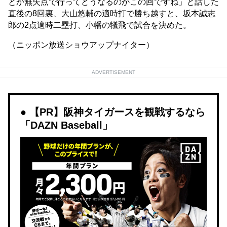
とか無失点で行ってどうなるのかこの回ですね」と話した
直後の8回裏、大山悠輔の適時打で勝ち越すと、坂本誠志
郎の2点適時二塁打、小幡の犠飛で試合を決めた。
（ニッポン放送ショウアップナイター）
ADVERTISEMENT
【PR】阪神タイガースを観戦するなら
「DAZN Baseball」