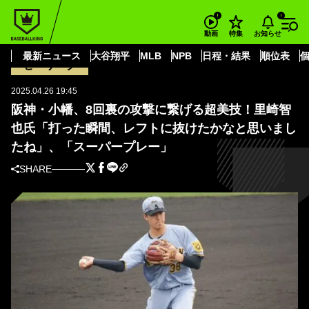
BASEBALL KING
阪神タイガース
小幡 竜平
阪神・小幡、8回裏の攻撃に繋げる超美技！里崎智也氏「打った瞬間、レフト
お知らせ
動画
特集
に抜けたかなと思いましたね」、「スーパープレー」
最新ニュース
大谷翔平
MLB
NPB
日程・結果
順位表
セ・リーグ
2025.04.26 19:45
阪神・小幡、8回裏の攻撃に繋げる超美技！里崎智
也氏「打った瞬間、レフトに抜けたかなと思いまし
たね」、「スーパープレー」
SHARE